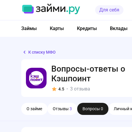
Для себя
Займы
Карты
Кредиты
Вклады
К списку МФО
Вопросы-ответы о
Кэшпоинт
3 отзыва
4.5
•
О займе
Отзывы
3
Вопросы
0
Личный 