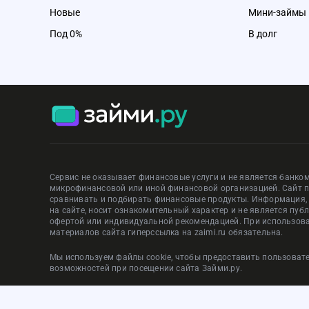
Новые
Мини-займы
Под 0%
В долг
Сервис не оказывает финансовые услуги и не является банком
микрофинансовой или иной финансовой организацией. Сайт 
сравнивать и подбирать финансовые продукты. Информация
на сайте, носит ознакомительный характер и не является пуб
офертой или индивидуальной рекомендацией. При использов
материалов сайта гиперссылка на zaimi.ru обязательна.
Мы используем файлы cookie, чтобы предоставить пользова
возможностей при посещении сайта Займи.ру.