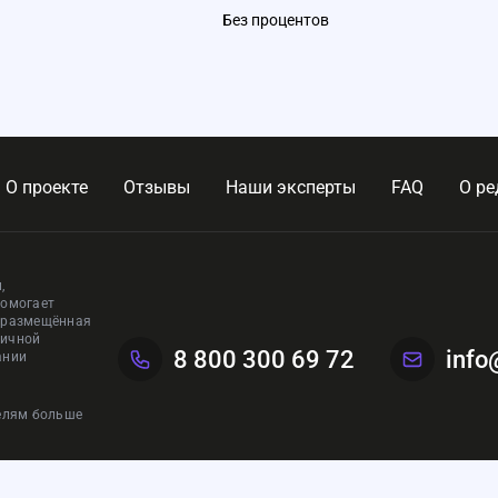
Без процентов
О проекте
Отзывы
Наши эксперты
FAQ
О ре
,
помогает
, размещённая
личной
8 800 300 69 72
info
ании
телям больше