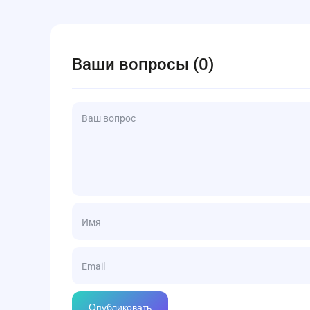
микрозайм, достаточно предоставить документ, 
платежеспособности не обязательно, но их налич
кабинет Кэш Поинт невероятно легко. Регистраци
микрозайм. Чтобы ускорить процесс получения ср
это упрощает работу с компанией и позволяет по
Ваши вопросы (0)