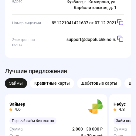
адрес
Кузбасс, г. Кемерово, ул.
Карболитовская, д. 1
№ 1221041421637 от 07.12.2021
Номер лицензии
support@dopoluchkino.ru
Электронная
почта
Лучшие предложения
Займы
Кредитные карты
Дебетовые карты
Вк
Займер
Небус
4.6
4.3
Первый заём бесплатно
Займ онла
Сумма
2 000 - 30 000 ₽
Сумма
Срок
5 - 30 дней
Срок