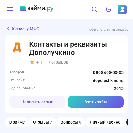
К списку МФО
Обновлено: 29 января 2026
Контакты и реквизиты
Дополучкино
4.1
7 отзывов
•
Телефон
8 800 600-00-05
Оф. сайт
dopoluchkino.ru
Год основания
2015
Написать отзыв
Взять займ
О займе
Отзывы
7
Вопросы
0
Личный кабинет
О