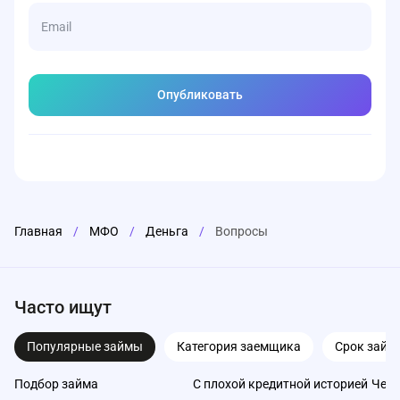
Главная
/
МФО
/
Деньга
/
Вопросы
Часто ищут
Популярные займы
Категория заемщика
Срок займ
Подбор займа
С плохой кредитной историей
Чере