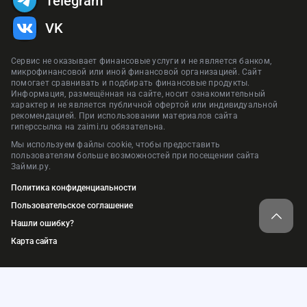
Telegram
VK
Сервис не оказывает финансовые услуги и не является банком,
микрофинансовой или иной финансовой организацией. Сайт
помогает сравнивать и подбирать финансовые продукты.
Информация, размещённая на сайте, носит ознакомительный
характер и не является публичной офертой или индивидуальной
рекомендацией. При использовании материалов сайта
гиперссылка на zaimi.ru обязательна.
Мы используем файлы cookie, чтобы предоставить
пользователям больше возможностей при посещении сайта
Займи.ру.
Политика конфиденциальности
Пользовательское соглашение
Нашли ошибку?
Карта сайта
© 2018-2026. ООО «Займи.ру»
ИНН: 9709074577, ОГРН: 1217700448184