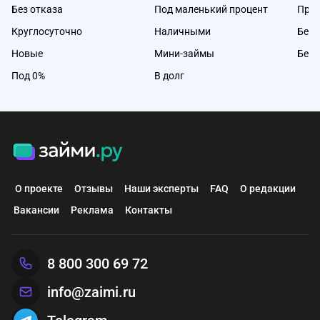
Без отказа
Под маленький процент
Про
Круглосуточно
Наличными
Без 
Новые
Мини-займы
Без 
Под 0%
В долг
О проекте
Отзывы
Наши эксперты
FAQ
О редакции
Вакансии
Реклама
Контакты
8 800 300 69 72
info@zaimi.ru