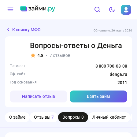
К списку МФО
Обновлено: 26 марта 2026
Вопросы-ответы о Деньга
4.8
7 отзывов
•
Телефон
8 800 700-08-08
Оф. сайт
denga.ru
Год основания
2011
Написать отзыв
Взять займ
О займе
Отзывы
7
Вопросы
0
Личный кабинет
О