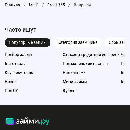
Главная
/
МФО
/
Credit365
/
Вопросы
Часто ищут
Популярные займы
Категория заемщика
Срок займ
Подбор займа
С плохой кредитной историей
Чере
Без отказа
Под маленький процент
Про
Круглосуточно
Наличными
Без 
Новые
Мини-займы
Без 
Под 0%
В долг