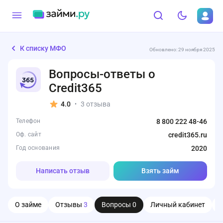
К списку МФО
Обновлено: 29 ноября 2025
Вопросы-ответы о
Credit365
4.0
3 отзыва
•
Телефон
8 800 222 48-46
Оф. сайт
credit365.ru
Год основания
2020
Написать отзыв
Взять займ
О займе
Отзывы
3
Вопросы
0
Личный кабинет
О