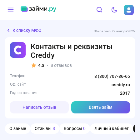
К списку МФО
Обновлено: 29 ноября 2025
Контакты и реквизиты
Creddy
4.3
8 отзывов
•
Телефон
8 (800) 707-86-65
Оф. сайт
creddy.ru
Год основания
2017
Написать отзыв
Взять займ
О займе
Отзывы
8
Вопросы
0
Личный кабинет
О