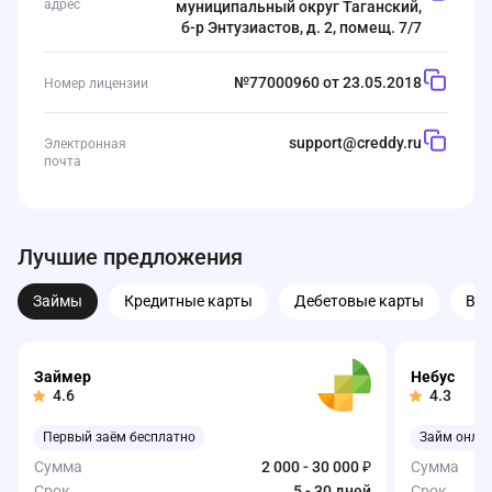
адрес
муниципальный округ Таганский,
б-р Энтузиастов, д. 2, помещ. 7/7
№77000960 от 23.05.2018
Номер лицензии
support@creddy.ru
Электронная
почта
Лучшие предложения
Займы
Кредитные карты
Дебетовые карты
Вк
Займер
Небус
4.6
4.3
Первый заём бесплатно
Займ онла
Сумма
2 000 - 30 000 ₽
Сумма
Срок
5 - 30 дней
Срок