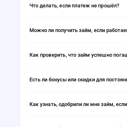
оформлен, изменить реквизиты получения средст
Что делать, если платеж не прошёл?
Если при погашении займа произошёл сбой, необх
введённых данных. Если проблема не решается, сл
Можно ли получить займ, если работа
Да, BunnyMoney выдаёт займы без требования спра
данные в анкете.
Как проверить, что займ успешно пога
Информацию о закрытии займа можно найти в лич
или электронной почте.
Есть ли бонусы или скидки для постоя
Да, для постоянных клиентов предусмотрены сни
специальные акции. Все доступные предложения 
Как узнать, одобрили ли мне займ, есл
Если вам не поступило SMS-уведомление о статусе
кабинете или обратиться в службу поддержки. Ин