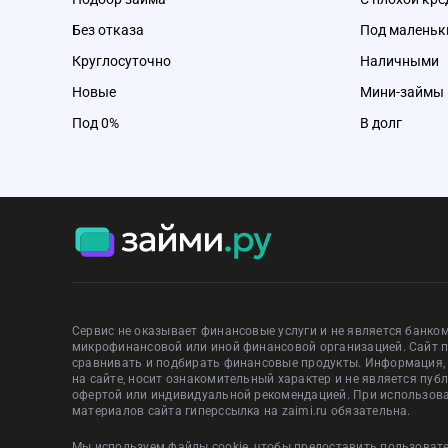
Без отказа
Под маленьк
Круглосуточно
Наличными
Новые
Мини-займы
Под 0%
В долг
Сервис не оказывает финансовые услуги и не является банком
микрофинансовой или иной финансовой организацией. Сайт 
сравнивать и подбирать финансовые продукты. Информация
на сайте, носит ознакомительный характер и не является пуб
офертой или индивидуальной рекомендацией. При использов
материалов сайта гиперссылка на zaimi.ru обязательна.
Мы используем файлы cookie, чтобы предоставить пользова