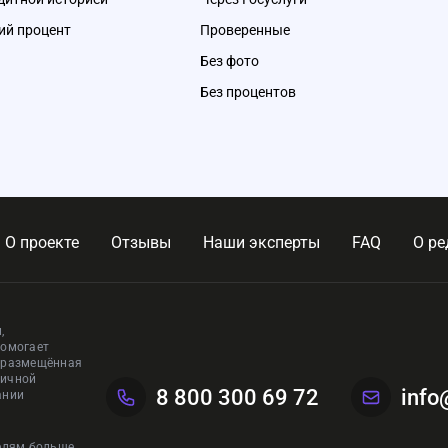
ий процент
Проверенные
Без фото
Без процентов
О проекте
Отзывы
Наши эксперты
FAQ
О ре
,
помогает
, размещённая
личной
8 800 300 69 72
info
ании
телям больше