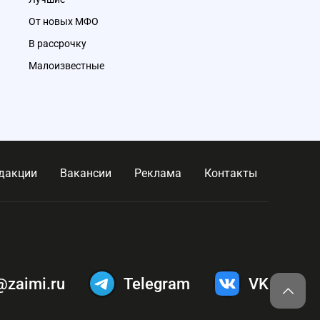
От новых МФО
В рассрочку
Малоизвестные
дакции
Вакансии
Реклама
Контакты
@zaimi.ru
Telegram
VK