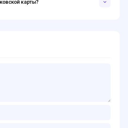
нковской карты?
 банковскую карту. Однако некоторые клиенты могут
ими как перевод на электронный кошелёк или счёт в
 подачей заявки.