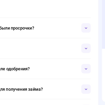
 были просрочки?
иентов с неидеальной кредитной историей. Однако если
вка может быть выше, а лимит займа — ниже.
тью бесплатна. Клиенты оплачивают только проценты по
сле одобрения?
течение 5–10 минут. Однако в редких случаях перевод
 от банка-эмитента.
ля получения займа?
д оформлением нового займа. Однако если займ уже