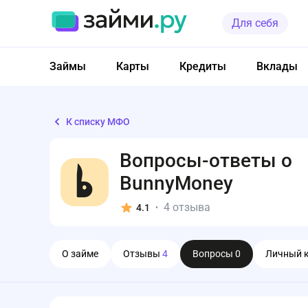
Для себя
Займы
Карты
Кредиты
Вклады
К списку МФО
Вопросы-ответы о
BunnyMoney
4 отзыва
4.1
•
О займе
Отзывы
4
Вопросы
0
Личный 