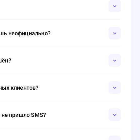
в невозможно.
одимо проверить баланс карты и корректность
едует обратиться в поддержку.
ешь неофициально?
вок о доходах. Главное – корректно указать свои
шён?
ном кабинете, а также получить подтверждение по SMS
нных клиентов?
женные ставки, более крупные суммы займа и
отображаются в личном кабинете.
и не пришло SMS?
 заявки, можно проверить её состояние в личном
огда сообщения могут задерживаться из-за работы