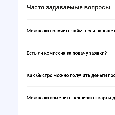
Часто задаваемые вопросы
Можно ли получить займ, если раньше
Да, BunnyMoney рассматривает заявки даже от кл
у вас были серьёзные просрочки, процентная ста
Есть ли комиссия за подачу заявки?
Нет, подача заявки на займ в BunnyMoney полнос
займу в случае его одобрения и получения денег.
Как быстро можно получить деньги по
В среднем средства поступают на карту клиента в 
может занять до нескольких часов, в зависимости
Можно ли изменить реквизиты карты д
Да, в личном кабинете можно сменить карту пере