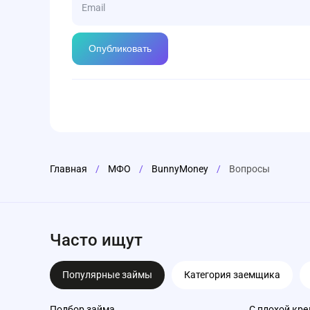
Главная
/
МФО
/
BunnyMoney
/
Вопросы
Часто ищут
Популярные займы
Категория заемщика
Подбор займа
С плохой кре