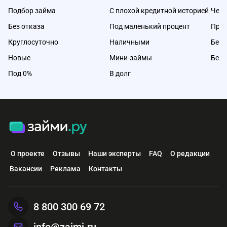
Подбор займа
С плохой кредитной историей
Чере
Без отказа
Под маленький процент
Про
Круглосуточно
Наличными
Без 
Новые
Мини-займы
Без 
Под 0%
В долг
О проекте
Отзывы
Наши эксперты
FAQ
О редакции
Вакансии
Реклама
Контакты
8 800 300 69 72
info@zaimi.ru