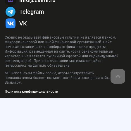
Telegram
VK
Сервис не оказывает финансовые услуги и не является банком,
микрофинансовой или иной финансовой организацией. Сайт
помогает сравнивать и подбирать финансовые продукты.
Информация, размещённая на сайте, носит ознакомительный
характер и не является публичной офертой или индивидуальной
рекомендацией. При использовании материалов сайта
гиперссылка на zaimi.ru обязательна.
Мы используем файлы cookie, чтобы предоставить
пользователям больше возможностей при посещении сайта
Займи.ру.
Политика конфиденциальности
Пользовательское соглашение
Нашли ошибку?
Карта сайта