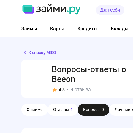
Для себя
Займы
Карты
Кредиты
Вклады
К списку МФО
Вопросы-ответы о
Beeon
4 отзыва
4.8
•
О займе
Отзывы
4
Вопросы
0
Личный 