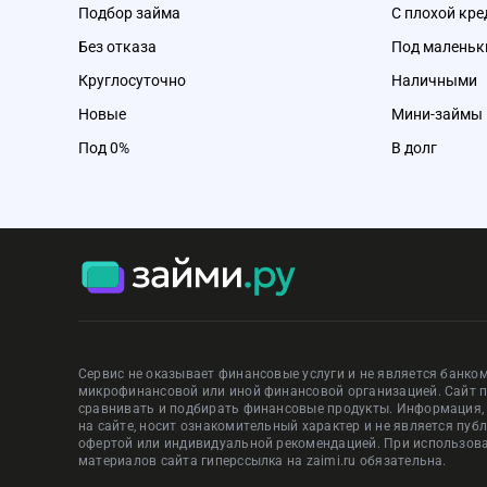
Подбор займа
С плохой кре
Без отказа
Под маленьк
Круглосуточно
Наличными
Новые
Мини-займы
Под 0%
В долг
Сервис не оказывает финансовые услуги и не является банком
микрофинансовой или иной финансовой организацией. Сайт 
сравнивать и подбирать финансовые продукты. Информация
на сайте, носит ознакомительный характер и не является пуб
офертой или индивидуальной рекомендацией. При использов
материалов сайта гиперссылка на zaimi.ru обязательна.