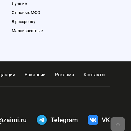
Лучшие
От новых МФО
В рассрочку
Малоизвестные
дакции
Вакансии
Реклама
Контакты
@zaimi.ru
Telegram
VK