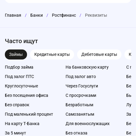
Главная
/
Банки
/
Ростфинанс
/
Реквизиты
Часто ищут
Займы
Кредитные карты
Дебетовые карты
Ка
Подбор займа
На банковскую карту
С пл
Под залог ПТС
Под залог авто
Без 
Круглосуточные
Через Госуслуги
Без 
Без посещения офиса
С просрочками
Быс
Без справок
Безработным
Луч
Под маленький процент
Самозанятым
Займ
На карту Т-Банка
Для военнослужащих
Без 
За 5 минут
Без отказа
Без 