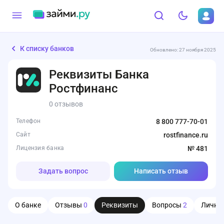
К списку банков
Обновлено: 27 ноября 2025
Реквизиты Банка
Ростфинанс
0 отзывов
Телефон
8 800 777-70-01
Сайт
rostfinance.ru
Лицензия банка
№ 481
Задать вопрос
Написать отзыв
О банке
Отзывы
0
Реквизиты
Вопросы
2
Личны