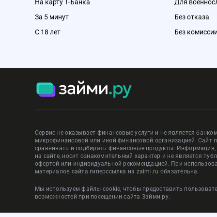
На карту Т-Банка
Для военно
За 5 минут
Без отказа
С 18 лет
Без комисси
Сервис не оказывает финансовые услуги и не является банком
микрофинансовой или иной финансовой организацией. Сайт 
сравнивать и подбирать финансовые продукты. Информация
на сайте, носит ознакомительный характер и не является пуб
офертой или индивидуальной рекомендацией. При использов
материалов сайта гиперссылка на zaimi.ru обязательна.
Мы используем файлы cookie, чтобы предоставить пользова
возможностей при посещении сайта Займи.ру.