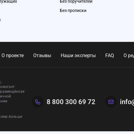
служащих
Без поручителей
Без прописки
и
О проекте
Отзывы
Наши эксперты
FAQ
О ре
,
помогает
, размещённая
личной
8 800 300 69 72
info
ании
телям больше