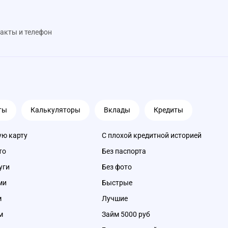
акты и телефон
ты
Калькуляторы
Вклады
Кредиты
ую карту
С плохой кредитной историей
то
Без паспорта
уги
Без фото
ми
Быстрые
м
Лучшие
м
Займ 5000 руб