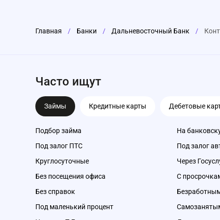
Главная
/
Банки
/
Дальневосточный Банк
/
Конт
Часто ищут
Займы
Кредитные карты
Дебетовые кар
Подбор займа
На банковск
Под залог ПТС
Под залог ав
Круглосуточные
Через Госусл
Без посещения офиса
С просрочка
Без справок
Безработны
Под маленький процент
Самозаняты