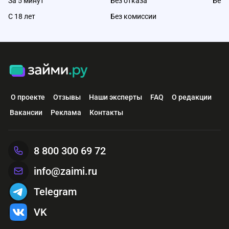
За 5 минут
Без отказа
Без 
С 18 лет
Без комиссии
О проекте
Отзывы
Наши эксперты
FAQ
О редакции
Вакансии
Реклама
Контакты
8 800 300 69 72
info@zaimi.ru
Telegram
VK