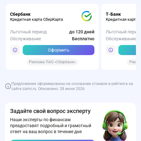
Сбербанк
Т-Банк
Кредитная карта СберКарта
Кредитная карта 
Льготный период
до 120 дней
Льготный перио
Обслуживание
Бесплатно
Обслуживание
Оформить
Реклама ПАО «Сбербанк»
Рекла
Предложения сформированы на основании отзывов и рейтинга на
сайте zaimi.ru. Обновлено: 28 июня 2026
Газпромбанк
Займер
Небус
Т-Банк
Совкомбанк
ВТБ
Т-Банк
Т-Банк
Т-Банк
ОЗОН Банк
Накопительный счет от
4.6
4.3
Карта Black от Т-Банка
Совкомбанк Кредит Наличными
На старте (срок пакета 12 мес.)
Карта Drive от Т-Б
СмартВклад от Т-
Т-Банк Автокреди
Начальный
Газпромбанка
Задайте свой вопрос эксперту
Первый заём бесплатно
Займ онлайн
Кэшбэк
Ставка
Сумма
первые 3 месяца —
до 5 млн р
до 14%
30%
Кэшбэк
Ставка
Сумма
Обслуживание
Наши эксперты по финансам
Обслуживание
бесплатно
преaдоставят подробный и грамотный
Обслуживание
Сумма
ПСК
14,9-38,9%
99₽ в мес
от 1 ₽
Обслуживание
Сумма
ПСК
Сумма
2 000 - 30 000 ₽
Сумма
ответ на ваш вопрос в течение дня
Срок
до 15 лет
Срок
Срок
5 - 30 дней
Срок
Оформить
Оформить
Оформить