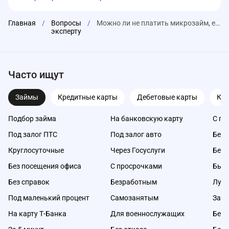
Главная
/
Вопросы
/
Можно ли не платить микрозайм, если МФО нарушила условия договора или начисляет завышенные проценты?
эксперту
Часто ищут
Займы
Кредитные карты
Дебетовые карты
Ка
Подбор займа
На банковскую карту
С пл
Под залог ПТС
Под залог авто
Без 
Круглосуточные
Через Госуслуги
Без 
Без посещения офиса
С просрочками
Быс
Без справок
Безработным
Луч
Под маленький процент
Самозанятым
Займ
На карту Т-Банка
Для военнослужащих
Без 