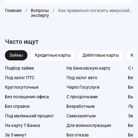
Главная
/
Вопросы
/
Как правильно погасить микрозайм, чтобы избежать штрафов и ухудшения кредитной истории?
эксперту
Часто ищут
Займы
Кредитные карты
Дебетовые карты
Ка
Подбор займа
На банковскую карту
С пл
Под залог ПТС
Под залог авто
Без 
Круглосуточные
Через Госуслуги
Без 
Без посещения офиса
С просрочками
Быс
Без справок
Безработным
Луч
Под маленький процент
Самозанятым
Займ
На карту Т-Банка
Для военнослужащих
Без 
За 5 минут
Без отказа
Без 