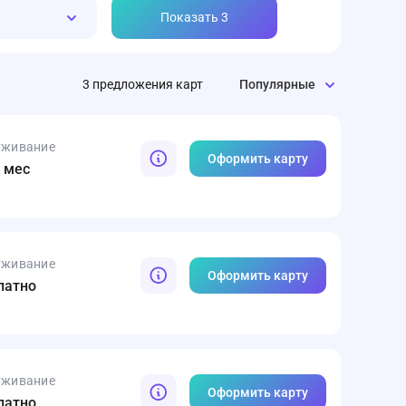
Показать
3
3
предложения
карт
Популярные
уживание
Оформить карту
в мес
уживание
Оформить карту
латно
уживание
Оформить карту
латно