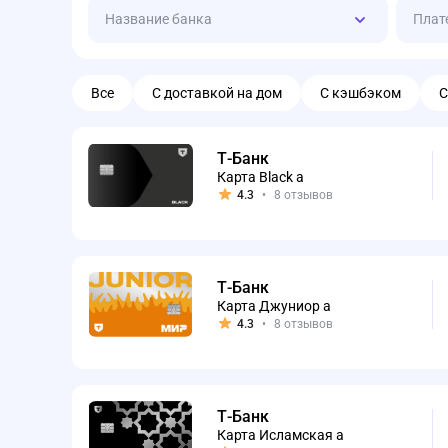
Название банка
Плат
Все
С доставкой на дом
С кэшбэком
С
Т-Банк
Карта Black а
4.3
•
8 отзывов
Т-Банк
Карта Джуниор а
4.3
•
8 отзывов
Т-Банк
Карта Исламская а