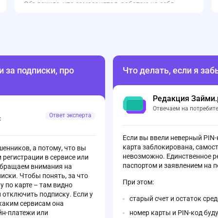
Объяснила, что самозанятая, работаю на себя.
Ответ меня поразил: «Служба безопасности не
одобряет открытие счёта без места работы».
Простите, что? XXI век, у людей разные формы
занятости, и, вообще-то, закон не обязывает меня
раскрывать такие подробности. Впервые
сталкиваюсь с таким отношением — без уважения,
без логики, без желания помочь. Уехала с чувством
 за подписки, про
Что делать, если я за
унижения и злости. Ни в одном банке мне не
приходилось оправдываться за свой статус.
Редакция Займи.
Отвечаем на потребит
Ответ эксперта
х
Если вы ввели неверный PIN-к
карта заблокирована, самос
шенников, а потому, что вы
невозможно. Единственное ре
 регистрации в сервисе или
паспортом и заявлением на 
обращаем внимания на
иски. Чтобы понять, за что
При этом:
 по карте – там видно
и отключить подписку. Если у
старый счет и остаток сре
 каким сервисам она
йн-платежи или
номер карты и PIN-код буд