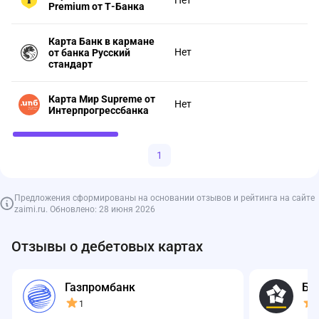
Нет
Premium от Т-Банка
Карта Банк в кармане
Нет
от банка Русский
стандарт
Карта Мир Supreme от
Нет
Интерпрогрессбанка
1
Предложения сформированы на основании отзывов и рейтинга на сайте
zaimi.ru. Обновлено: 28 июня 2026
Отзывы о дебетовых картах
Газпромбанк
Ба
1