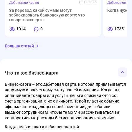
13.12.2025
Дебетовые карты
Дебетовые ка
За перевод какой суммы могут
Когда нужен
заблокировать банковскую карту: что
говорят эксперты
1014
0
1735
Больше статей
Что такое бизнес-карта
Бизнес-карта – это дебетовая карта, которая привязывается
напрямую к расчетному счету вашей компании. Когда вы
01.08.2026
07.05.2026
03.04.2026
12.01.2026
07.04.2026
03.05.2026
МФО
Банки
Деньги
Ипотека
Вклады
Кредиты
МФО
Банки
Деньги
Ипотека
Вклады
Кредиты
оплачиваете товары или услуги, деньги списываются со
счета организации, а не с личного. Такой пластик обычно
Семейная ипотека, облигации,
Что такое электронный кошелёк WB и
Материнский капитал в 2026 году: сумма,
Ипотека без стресса: полный список
С какой суммы нужно платить налог на
Как отличить кредит от рассрочки
Что изменитс
Рейтинг моб
Сервис Сбер 
Самозанятый
Топ-5 вклад
Топ-5 креди
автокредиты, рынок труда – главное за
зачем у него лимиты
условия и как потратить без ошибок
документов, чтобы банк сказал «да»
вклад в 2026 году
Новые прави
2026 году
личный каб
на квартиру
2026 году
году
оформляют владельцы своей компании для себя или
неделю
выдают сотрудникам, чтобы те могли рассчитываться за
1533
538
0
0
1134
462
корпоративные расходы без использования наличных.
48
523
449
0
0
0
41
486
847
393
0
1403
Когда нельзя платить бизнес-картой