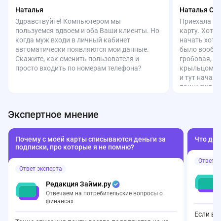
Наталья
Наталья См
Здравствуйте! Компьютером мы
Приехала в 
пользуемся вдвоем и оба Ваши клиенты. Но
карту. Хоте
когда муж входи в личный кабинет
начать хотел
автоматически появляются мои данные.
было вообще
Скажите, как сменить пользователя и
гробовая, н
просто входить по номерам телефона?
крыльцом. З
и тут начал
прищурившис
Объяснила, 
себя. Ответ
Экспертное мнение
безопасност
без места ра
людей разны
Почему с моей карты списываются деньги за
Что дел
то, закон н
подписки, про которые я не помню?
такие подро
Ответ э
с таким отн
Ответ эксперта
логики, без 
чувством ун
Редакция Займи.ру
банке мне н
Отвечаем на потребительские вопросы о
за свой стат
финансах
Если вы