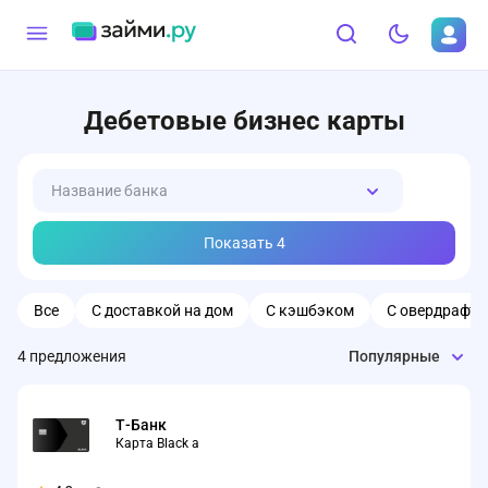
Дебетовые бизнес карты
Название банка
Показать
4
Все
С доставкой на дом
С кэшбэком
С овердрафт
4
предложения
Популярные
Т-Банк
Карта Black а