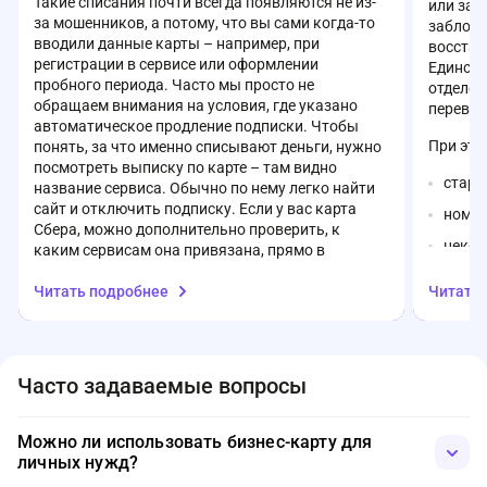
Такие списания почти всегда появляются не из-
или заб
за мошенников, а потому, что вы сами когда-то
заблоки
вводили данные карты – например, при
восстан
регистрации в сервисе или оформлении
Единств
пробного периода. Часто мы просто не
отделен
обращаем внимания на условия, где указано
перевып
автоматическое продление подписки. Чтобы
При это
понять, за что именно списывают деньги, нужно
посмотреть выписку по карте – там видно
стары
название сервиса. Обычно по нему легко найти
сайт и отключить подписку. Если у вас карта
номер
Сбера, можно дополнительно проверить, к
некот
каким сервисам она привязана, прямо в
перевып
приложении. Ограничивать онлайн-платежи или
Читать подробнее
Читать
перевыпускать карту стоит только в крайнем
срок 
случае – сначала лучше найти источник
дней.
списаний и просто отменить ненужную
подписку.
Дополн
Часто задаваемые вопросы
получит
сотрудн
PIN-код
Можно ли использовать бизнес-карту для
Главное
личных нужд?
каналы 