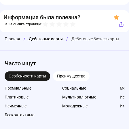
Информация была полезна?
Ваша оценка странице:
Главная
/
Дебетовые карты
/
Дебетовые бизнес карты
Часто ищут
Особенности карты
Преимущества
Премиальные
Социальные
Меж
Платиновые
Мультивалютные
Исл
Неименные
Молодежные
Име
Бесконтактные