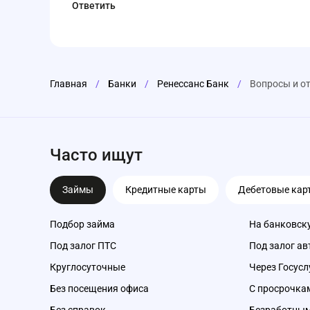
Ответить
Главная
/
Банки
/
Ренессанс Банк
/
Вопросы и о
Часто ищут
Займы
Кредитные карты
Дебетовые кар
Подбор займа
На банковск
Под залог ПТС
Под залог ав
Круглосуточные
Через Госусл
Без посещения офиса
С просрочка