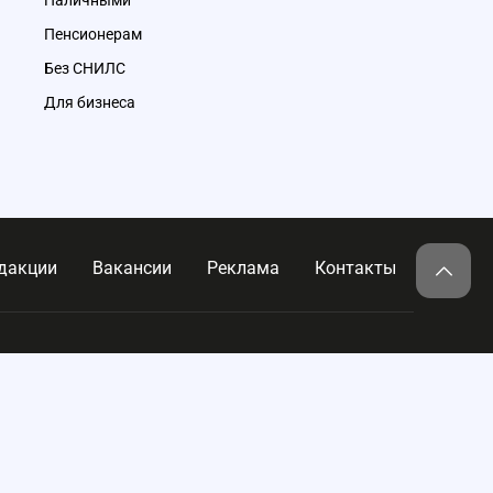
Наличными
Пенсионерам
Без СНИЛС
Для бизнеса
дакции
Вакансии
Реклама
Контакты
@zaimi.ru
Telegram
VK