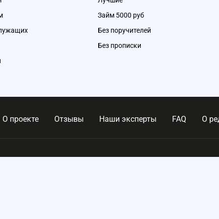
м
Лучшие
м
Займ 5000 руб
служащих
Без поручителей
Без прописки
и
О проекте
Отзывы
Наши эксперты
FAQ
О ре
,
помогает
, размещённая
личной
8 800 300 69 72
info
ании