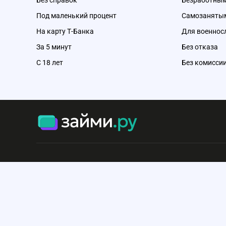
Без справок
Безработны
Под маленький процент
Самозаняты
На карту Т-Банка
Для военно
За 5 минут
Без отказа
С 18 лет
Без комисси
Сервис не оказывает финансовые услуги и не является банком
микрофинансовой или иной финансовой организацией. Сайт 
сравнивать и подбирать финансовые продукты. Информация
на сайте, носит ознакомительный характер и не является пуб
офертой или индивидуальной рекомендацией. При использов
материалов сайта гиперссылка на zaimi.ru обязательна.