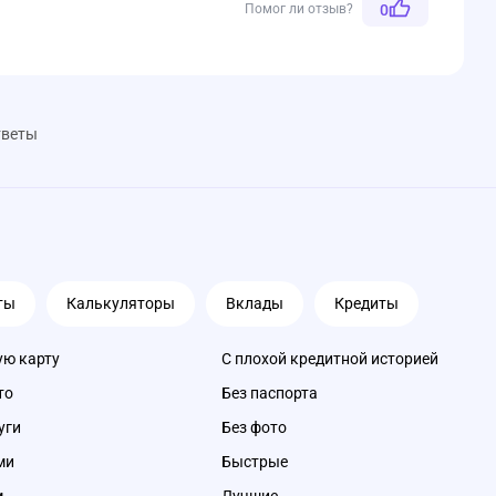
Помог ли отзыв?
0
тветы
ты
Калькуляторы
Вклады
Кредиты
ую карту
С плохой кредитной историей
то
Без паспорта
уги
Без фото
ми
Быстрые