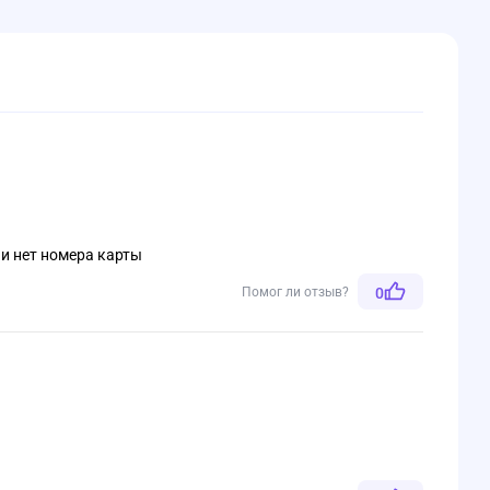
 и нет номера карты
Помог ли отзыв?
0