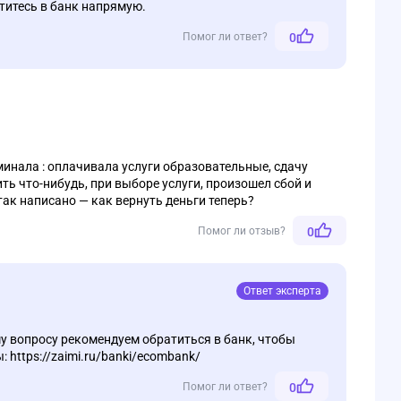
титесь в банк напрямую.
Помог ли ответ?
0
минала : оплачивала услуги образовательные, сдачу
ить что-нибудь, при выборе услуги, произошел сбой и
так написано — как вернуть деньги теперь?
Помог ли отзыв?
0
Ответ эксперта
у вопросу рекомендуем обратиться в банк, чтобы
 https://zaimi.ru/banki/ecombank/
Помог ли ответ?
0