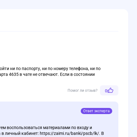
йти ни по паспорту, ни по номеру телефона, ни по
рта 4635 в чате не отвечают. Если в состоянии
Помог ли отзыв?
0
Ответ эксперта
ем воспользоваться материалами по входу и
 личный кабинет: https://zaimi.ru/banki/pscb/lk/. В