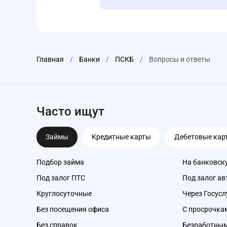
Главная
/
Банки
/
ПСКБ
/
Вопросы и ответы
Часто ищут
Займы
Кредитные карты
Дебетовые кар
Подбор займа
На банковск
Под залог ПТС
Под залог ав
Круглосуточные
Через Госусл
Без посещения офиса
С просрочка
Без справок
Безработны