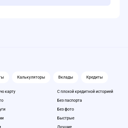
ты
Калькуляторы
Вклады
Кредиты
ую карту
С плохой кредитной историей
то
Без паспорта
уги
Без фото
ми
Быстрые
м
Лучшие