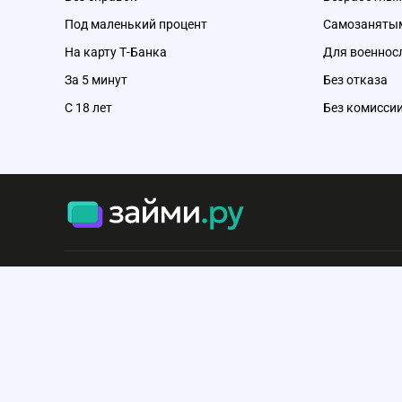
Под маленький процент
Самозаняты
На карту Т-Банка
Для военно
За 5 минут
Без отказа
С 18 лет
Без комисси
Сервис не оказывает финансовые услуги и не является банком
микрофинансовой или иной финансовой организацией. Сайт 
сравнивать и подбирать финансовые продукты. Информация
на сайте, носит ознакомительный характер и не является пуб
офертой или индивидуальной рекомендацией. При использов
материалов сайта гиперссылка на zaimi.ru обязательна.
Мы используем файлы cookie, чтобы предоставить пользова