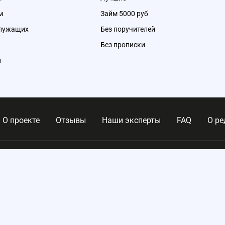
м
Займ 5000 руб
служащих
Без поручителей
Без прописки
и
О проекте
Отзывы
Наши эксперты
FAQ
О ре
,
помогает
, размещённая
личной
8 800 300 69 72
info
ании
телям больше