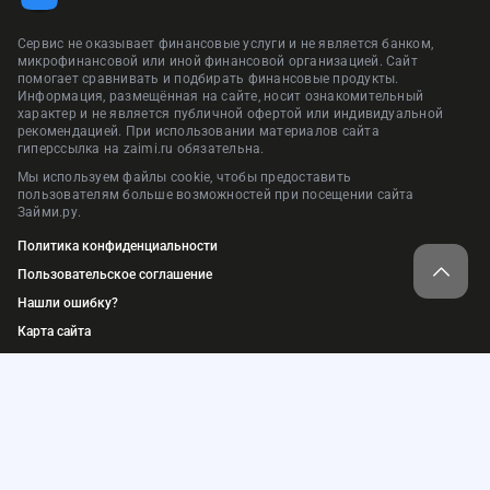
Сервис не оказывает финансовые услуги и не является банком,
микрофинансовой или иной финансовой организацией. Сайт
помогает сравнивать и подбирать финансовые продукты.
Информация, размещённая на сайте, носит ознакомительный
характер и не является публичной офертой или индивидуальной
рекомендацией. При использовании материалов сайта
гиперссылка на zaimi.ru обязательна.
Мы используем файлы cookie, чтобы предоставить
пользователям больше возможностей при посещении сайта
Займи.ру.
Политика конфиденциальности
Пользовательское соглашение
Нашли ошибку?
Карта сайта
© 2018-2026. ООО «Займи.ру»
ИНН: 9709074577, ОГРН: 1217700448184
Адрес: 105064, г. Москва, пер. Нижний Сусальный, д.5, стр.4, пом.1
Сервис подбора финансовых услуг и продуктов — «Займи.ру»