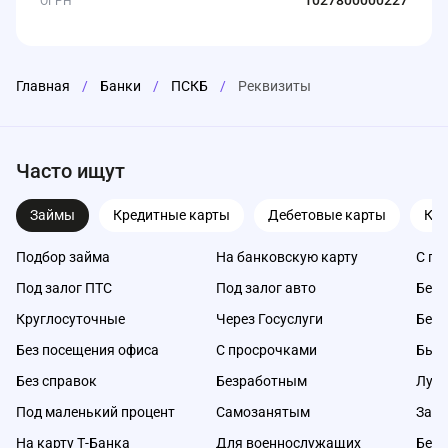
1027800000227
ОГРН
Главная
/
Банки
/
ПСКБ
/
Реквизиты
Часто ищут
Займы
Кредитные карты
Дебетовые карты
Ка
Подбор займа
На банковскую карту
С пл
Под залог ПТС
Под залог авто
Без 
Круглосуточные
Через Госуслуги
Без 
Без посещения офиса
С просрочками
Быс
Без справок
Безработным
Луч
Под маленький процент
Самозанятым
Займ
На карту Т-Банка
Для военнослужащих
Без 