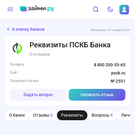
К списку банков
Обновлено: 27 ноября 2025
Реквизиты ПСКБ Банка
0 отзывов
Телефон
8 800 200-35-65
Сайт
pscb.ru
Лицензия банка
№ 2551
Задать вопрос
Написать отзыв
О банке
Отзывы
0
Реквизиты
Вопросы
4
Личны