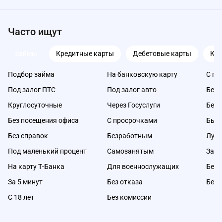
Часто ищут
Займы
Кредитные карты
Дебетовые карты
Ка
Подбор займа
На банковскую карту
С пл
Под залог ПТС
Под залог авто
Без 
Круглосуточные
Через Госуслуги
Без 
Без посещения офиса
С просрочками
Быс
Без справок
Безработным
Луч
Под маленький процент
Самозанятым
Займ
На карту Т-Банка
Для военнослужащих
Без 
За 5 минут
Без отказа
Без 
С 18 лет
Без комиссии