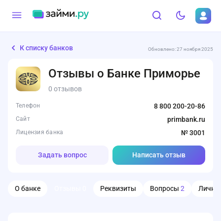
К списку банков
Обновлено: 27 ноября 2025
Отзывы о Банке Приморье
0 отзывов
Телефон
8 800 200-20-86
Сайт
primbank.ru
Лицензия банка
№ 3001
Задать вопрос
Написать отзыв
О банке
Отзывы
0
Реквизиты
Вопросы
2
Личны