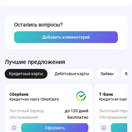
Остались вопросы?
Добавить комментарий
Лучшие предложения
Кредитные карты
Дебетовые карты
Займы
Вк
Сбербанк
Т-Банк
Кредитная карта СберКарта
Кредитная карта 
Льготный период
до 120 дней
Льготный перио
Обслуживание
Бесплатно
Обслуживание
Оформить