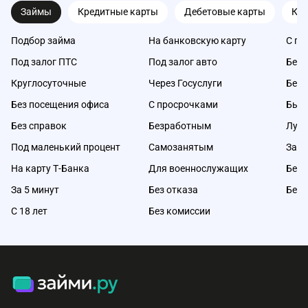
Займы
Кредитные карты
Дебетовые карты
Ка
Подбор займа
На банковскую карту
С пл
Под залог ПТС
Под залог авто
Без 
Круглосуточные
Через Госуслуги
Без 
Без посещения офиса
С просрочками
Быс
Без справок
Безработным
Луч
Под маленький процент
Самозанятым
Займ
На карту Т-Банка
Для военнослужащих
Без 
За 5 минут
Без отказа
Без 
С 18 лет
Без комиссии