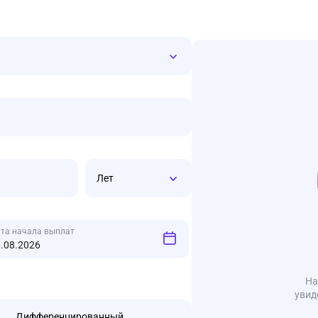
Лет
та начала выплат
На
увид
Дифференцированный