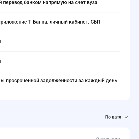
й перевод банком напрямую на счет вуза
приложение Т-Банка, личный кабинет, СБП
я
я
ммы просроченной задолженности за каждый день
По дате