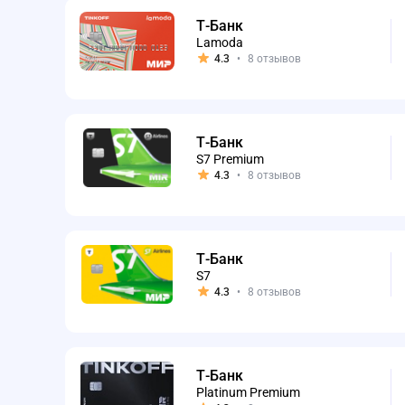
Т-Банк
Предложения сформированы на основании отзывов и рейтинга
Lamoda
4.3
•
8 отзывов
Т-Банк
S7 Premium
4.3
•
8 отзывов
Т-Банк
S7
4.3
•
8 отзывов
Т-Банк
Platinum Premium