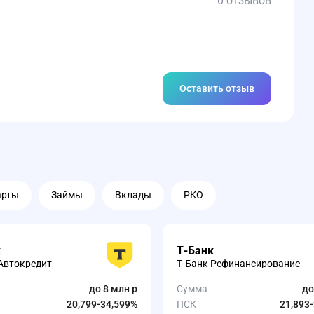
0 отзывов
Оставить отзыв
арты
Займы
Вклады
РКО
к
Т-Банк
Автокредит
Т-Банк Рефинансирование
до 8 млн р
Сумма
до
20,799-34,599%
ПСК
21,893