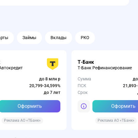
арты
Займы
Вклады
РКО
к
Т-Банк
Автокредит
Т-Банк Рефинансирование
до 8 млн р
Сумма
до
20,799-34,599%
ПСК
21,893
до 7 лет
Срок
Оформить
Оформить
Реклама АО «ТБанк»
Реклама АО «ТБанк»