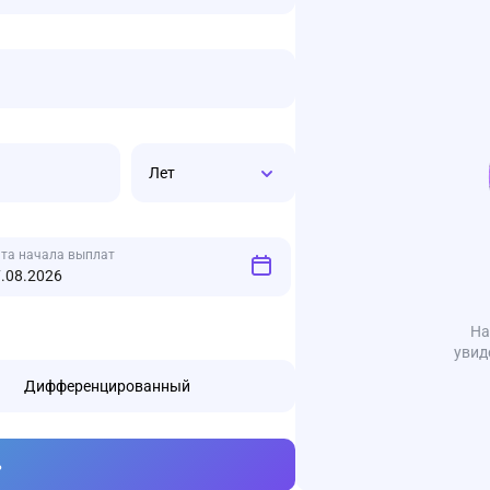
Лет
та начала выплат
На
увид
Дифференцированный
ь