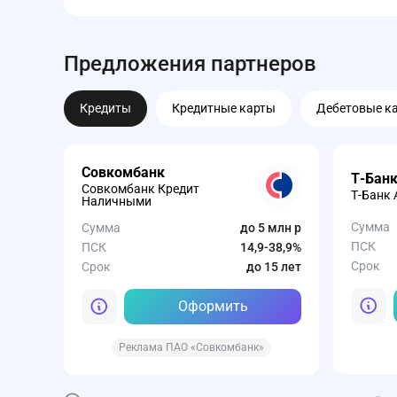
Предложения партнеров
Кредиты
Кредитные карты
Дебетовые к
Совкомбанк
Т-Бан
Совкомбанк Кредит
Т-Банк 
Наличными
Сумма
Сумма
до 5 млн р
ПСК
ПСК
14,9-38,9%
Срок
Срок
до 15 лет
Оформить
Реклама ПАО «Совкомбанк»