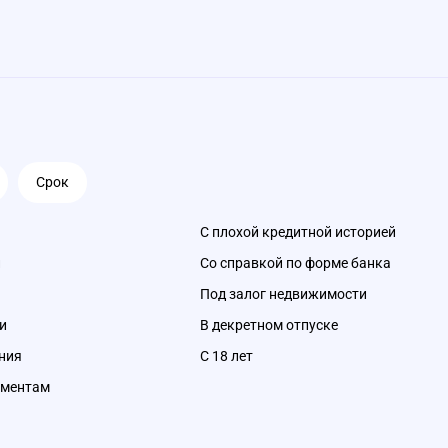
Срок
С плохой кредитной историей
и
Со справкой по форме банка
Под залог недвижимости
и
В декретном отпуске
ния
С 18 лет
ументам