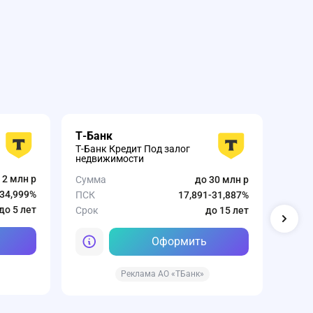
Т-Банк
Сов
Т-Банк Кредит Под залог
Совк
недвижимости
зало
 2 млн р
Сумма
до 30 млн р
Сумм
-34,999%
ПСК
17,891-31,887%
ПСК
до 5 лет
Срок
до 15 лет
Срок
Оформить
Реклама АО «ТБанк»