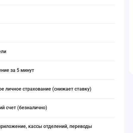
ели
ение за 5 минут
ое личное страхование (снижает ставку)
кий счет (безналично)
 приложение, кассы отделений, переводы