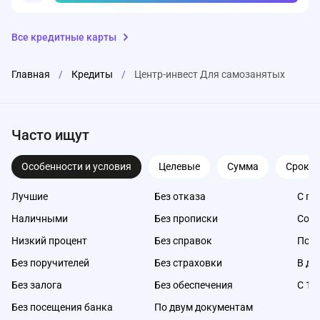
Все кредитные карты
Главная
/
Кредиты
/
Центр-инвест Для самозанятых
Часто ищут
Особенности и условия
Целевые
Сумма
Срок
Лучшие
Без отказа
С пл
Наличными
Без прописки
Со с
Низкий процент
Без справок
Под 
Без поручителей
Без страховки
В де
Без залога
Без обеспечения
С 18
Без посещения банка
По двум документам