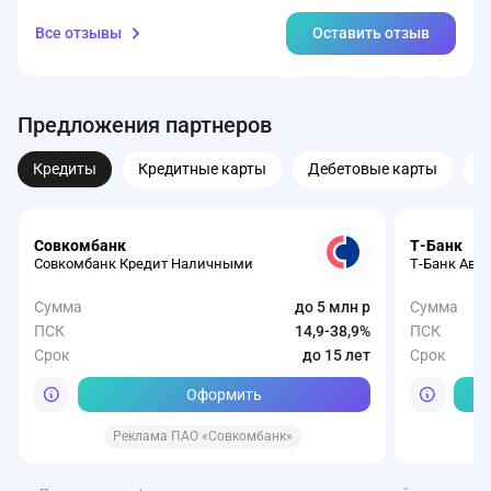
Все отзывы
Оставить отзыв
Предложения партнеров
Кредиты
Кредитные карты
Дебетовые карты
З
Совкомбанк
Т-Банк
Совкомбанк Кредит Наличными
Т-Банк Авт
Сумма
до 5 млн р
Сумма
ПСК
14,9-38,9%
ПСК
Срок
до 15 лет
Срок
Оформить
Реклама ПАО «Совкомбанк»