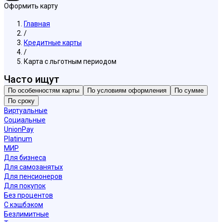
Оформить карту
Главная
/
Кредитные карты
/
Карта с льготным периодом
Часто ищут
По особенностям карты
По условиям оформления
По сумме
По сроку
Виртуальные
Социальные
UnionPay
Platinum
МИР
Для бизнеса
Для самозанятых
Для пенсионеров
Для покупок
Без процентов
С кэшбэком
Безлимитные