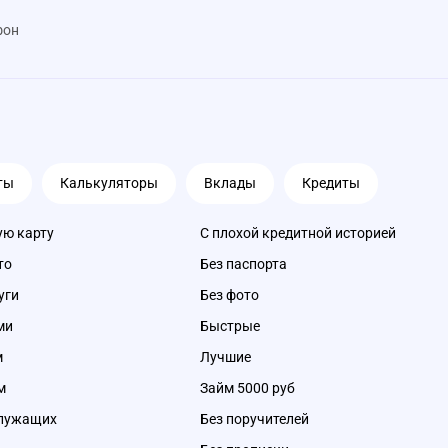
фон
ты
Калькуляторы
Вклады
Кредиты
ую карту
С плохой кредитной историей
то
Без паспорта
уги
Без фото
ми
Быстрые
м
Лучшие
м
Займ 5000 руб
служащих
Без поручителей