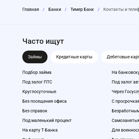
Главная
/
Банки
/
Тимер Банк
/
Контакты и теле
Часто ищут
Займы
Кредитные карты
Дебетовые кар
Подбор займа
На банковск
Под залог ПТС
Под залог ав
Круглосуточные
Через Госусл
Без посещения офиса
С просрочка
Без справок
Безработны
Под маленький процент
Самозаняты
На карту Т-Банка
Для военно