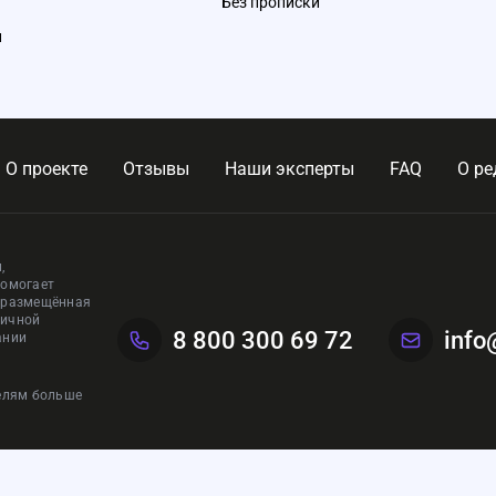
Без прописки
и
О проекте
Отзывы
Наши эксперты
FAQ
О ре
,
помогает
, размещённая
личной
8 800 300 69 72
info
ании
телям больше