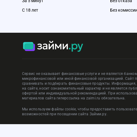
За 5 минут
Без отказа
С 18 лет
Без комисси
Сервис не оказывает финансовые услуги и не является банком
микрофинансовой или иной финансовой организацией. Сайт 
сравнивать и подбирать финансовые продукты. Информация
на сайте, носит ознакомительный характер и не является пуб
офертой или индивидуальной рекомендацией. При использов
материалов сайта гиперссылка на zaimi.ru обязательна.
Мы используем файлы cookie, чтобы предоставить пользова
возможностей при посещении сайта Займи.ру.