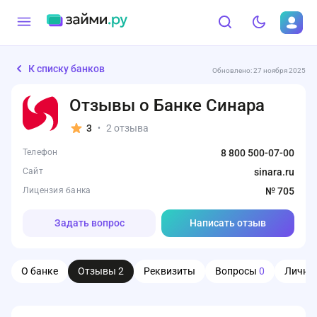
К списку банков
Обновлено: 27 ноября 2025
Отзывы о Банке Синара
3
2 отзыва
•
Телефон
8 800 500-07-00
Сайт
sinara.ru
Лицензия банка
№ 705
Задать вопрос
Написать отзыв
О банке
Отзывы
2
Реквизиты
Вопросы
0
Личны