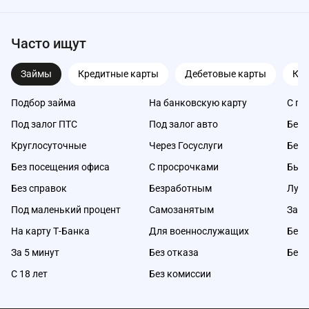
Часто ищут
Займы
Кредитные карты
Дебетовые карты
Ка
Подбор займа
На банковскую карту
С пл
Под залог ПТС
Под залог авто
Без 
Круглосуточные
Через Госуслуги
Без 
Без посещения офиса
С просрочками
Быс
Без справок
Безработным
Луч
Под маленький процент
Самозанятым
Займ
На карту Т-Банка
Для военнослужащих
Без 
За 5 минут
Без отказа
Без 
С 18 лет
Без комиссии