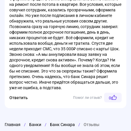
на ремонт после потопа в квартире. Все условия, которые
озвучил сотрудник, казались прозрачными, оформила
онлайн. Но уже после подписания в личном кабинете
обнаружила, что реальные условия совсем другие.
Позвонила сразу на горячую линию, сотрудник заверил:
оформим полное досрочное погашение, день в день,
никаких процентов не будет. Всё оформили, кредит не
использовала вообще, деньги не тратила. Спустя две
недели приходит СМС, что 35 000₽ списано с карты! Шок.
Звоню снова: «А мы аннулировали вашу заявку на
досрочное, кредит снова активен». Почему? Когда? Ни
одного уведомления! Я бы вообще не знала об этом, если
бы не списание. Это что за сюрпризы такие? Оформила
претензию. Очень надеюсь, что банк Синара решит
вопрос честно. Иначе придётся обращаться дальше, это
уже не ошибка, а подстава.
Ответить
Помог ли отзыв?
0
Главная
/
Банки
/
Банк Синара
/
Отзывы