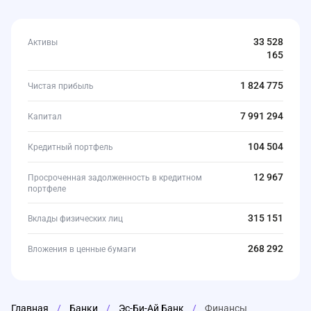
33 528
Активы
165
1 824 775
Чистая прибыль
7 991 294
Капитал
104 504
Кредитный портфель
12 967
Просроченная задолженность в кредитном
портфеле
315 151
Вклады физических лиц
268 292
Вложения в ценные бумаги
Главная
/
Банки
/
Эс-Би-Ай Банк
/
Финансы