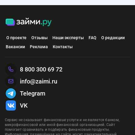
О проекте
Отзывы
Наши эксперты
FAQ
О редакции
Вакансии
Реклама
Контакты
8 800 300 69 72
info@zaimi.ru
Telegram
VK
Сервис не оказывает финансовые услуги и не является банком,
микрофинансовой или иной финансовой организацией. Сайт
помогает сравнивать и подбирать финансовые продукты.
Информация, размещённая на сайте, носит ознакомительный