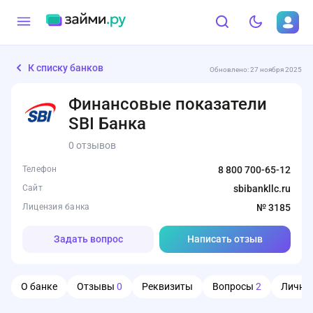
К списку банков
Обновлено: 27 ноября 2025
Финансовые показатели
SBI Банка
0 отзывов
Телефон
8 800 700-65-12
Сайт
sbibankllc.ru
Лицензия банка
№ 3185
Задать вопрос
Написать отзыв
О банке
Отзывы
0
Реквизиты
Вопросы
2
Личны