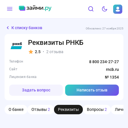
К списку банков
Обновлено: 27 ноября 2025
Реквизиты РНКБ
2.5
2 отзыва
•
Телефон
8 800 234-27-27
Сайт
rncb.ru
Лицензия банка
№ 1354
Задать вопрос
Написать отзыв
О банке
Отзывы
2
Реквизиты
Вопросы
2
Личны