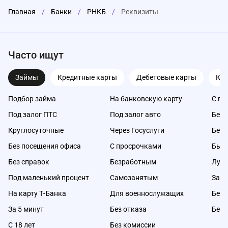
Главная
/
Банки
/
РНКБ
/
Реквизиты
Часто ищут
Займы
Кредитные карты
Дебетовые карты
Ка
Подбор займа
На банковскую карту
С пл
Под залог ПТС
Под залог авто
Без 
Круглосуточные
Через Госуслуги
Без 
Без посещения офиса
С просрочками
Быс
Без справок
Безработным
Луч
Под маленький процент
Самозанятым
Займ
На карту Т-Банка
Для военнослужащих
Без 
За 5 минут
Без отказа
Без 
С 18 лет
Без комиссии