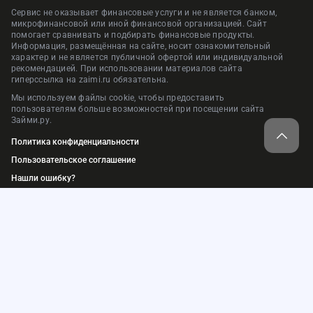
Сервис не оказывает финансовые услуги и не является банком,
микрофинансовой или иной финансовой организацией. Сайт
помогает сравнивать и подбирать финансовые продукты.
Информация, размещённая на сайте, носит ознакомительный
характер и не является публичной офертой или индивидуальной
рекомендацией. При использовании материалов сайта
гиперссылка на zaimi.ru обязательна.
Мы используем файлы cookie, чтобы предоставить
пользователям больше возможностей при посещении сайта
Займи.ру.
Политика конфиденциальности
Пользовательское соглашение
Нашли ошибку?
Карта сайта
© 2018-2026. ООО «Займи.ру»
ИНН: 9709074577, ОГРН: 1217700448184
Адрес: 105064, г. Москва, пер. Нижний Сусальный, д.5, стр.4, пом.1
Сервис подбора финансовых услуг и продуктов — «Займи.ру»