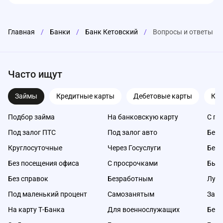
Главная
/
Банки
/
Банк Кетовский
/
Вопросы и ответы
Часто ищут
Займы
Кредитные карты
Дебетовые карты
Ка
Подбор займа
На банковскую карту
С пл
Под залог ПТС
Под залог авто
Без 
Круглосуточные
Через Госуслуги
Без 
Без посещения офиса
С просрочками
Быс
Без справок
Безработным
Луч
Под маленький процент
Самозанятым
Займ
На карту Т-Банка
Для военнослужащих
Без 