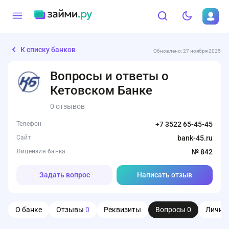
К списку банков
Обновлено: 27 ноября 2025
Вопросы и ответы о
Кетовском Банке
0 отзывов
Телефон
+7 3522 65-45-45
Сайт
bank-45.ru
Лицензия банка
№ 842
Задать вопрос
Написать отзыв
О банке
Отзывы
0
Реквизиты
Вопросы
0
Личны