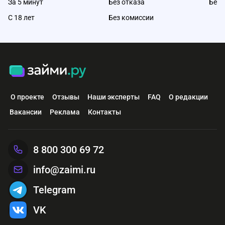
За 5 минут
Без отказа
Без 
С 18 лет
Без комиссии
О проекте
Отзывы
Наши эксперты
FAQ
О редакции
Вакансии
Реклама
Контакты
8 800 300 69 72
info@zaimi.ru
Telegram
VK