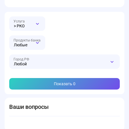
кооперативов.
Это решение связано с фокусом на надежность и
индивидуальный подход. Банк предпочитает выдавать
целевые кредиты наличными после персонального
собеседования и анализа платежеспособности клиента.
> РКО
Любые
Любой
Показать
0
Ваши вопросы