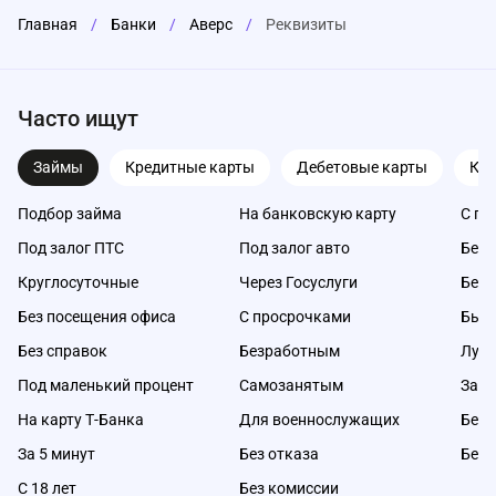
Главная
/
Банки
/
Аверс
/
Реквизиты
Часто ищут
Займы
Кредитные карты
Дебетовые карты
Ка
Подбор займа
На банковскую карту
С пл
Под залог ПТС
Под залог авто
Без 
Круглосуточные
Через Госуслуги
Без 
Без посещения офиса
С просрочками
Быс
Без справок
Безработным
Луч
Под маленький процент
Самозанятым
Займ
На карту Т-Банка
Для военнослужащих
Без 
За 5 минут
Без отказа
Без 
С 18 лет
Без комиссии