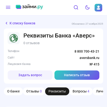
К списку банков
Обновлено: 27 ноября 2025
Реквизиты Банка «Аверс»
0 отзывов
Телефон
8 800 700-43-21
Сайт
aversbank.ru
Лицензия банка
№ 415
Задать вопрос
Написать отзыв
О банке
Отзывы
0
Реквизиты
Вопросы
4
Личны