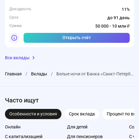
Доходность
11%
Срок
до 91 день
Сумма
50 000 - 10 млн ₽
Открыть счёт
Все вклады
Главная
/
Вклады
/
Белые ночи от Банка «Санкт-Петербург»
Часто ищут
Особенности и условия
Срок вклада
Процент по вкл
Онлайн
Для детей
Со с
С капитализацией
Для пенсионеров
С ча