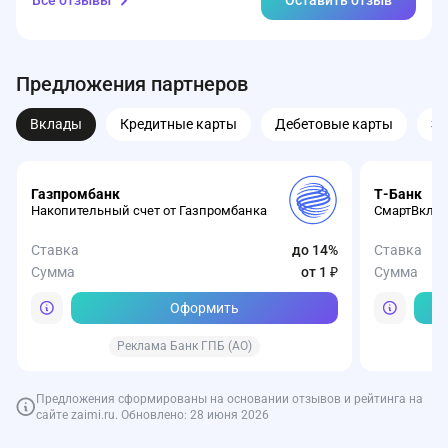
Все отзывы
Оставить отзыв
Предложения партнеров
Вклады
Кредитные карты
Дебетовые карты
З
Газпромбанк
Т-Банк
Накопительный счет от Газпромбанка
СмартВклад
Ставка
до 14%
Ставка
Сумма
от 1 ₽
Сумма
Оформить
Реклама Банк ГПБ (АО)
Предложения сформированы на основании отзывов и рейтинга на
сайте zaimi.ru. Обновлено: 28 июня 2026