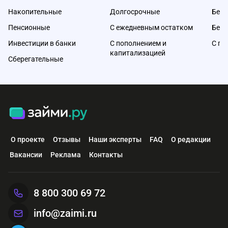
Накопительные
Долгосрочные
Без 
Пенсионные
С ежедневным остатком
Без 
Инвестиции в банки
С пополнением и
С по
капитализацией
Сберегательные
О проекте
Отзывы
Наши эксперты
FAQ
О редакции
Вакансии
Реклама
Контакты
8 800 300 69 72
info@zaimi.ru