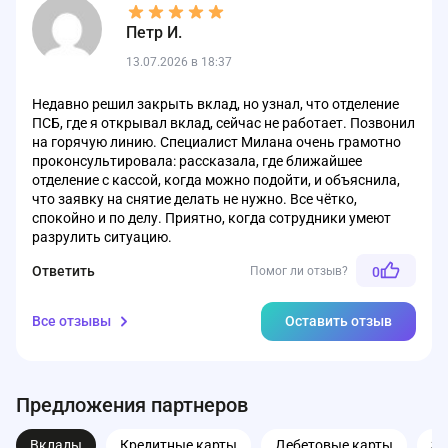
Петр И.
13.07.2026 в 18:37
Недавно решил закрыть вклад, но узнал, что отделение
ПСБ, где я открывал вклад, сейчас не работает. Позвонил
на горячую линию. Специалист Милана очень грамотно
проконсультировала: рассказала, где ближайшее
отделение с кассой, когда можно подойти, и объяснила,
что заявку на снятие делать не нужно. Все чётко,
спокойно и по делу. Приятно, когда сотрудники умеют
разрулить ситуацию.
Ответить
Помог ли отзыв?
0
Все отзывы
Оставить отзыв
Предложения партнеров
Вклады
Кредитные карты
Дебетовые карты
З