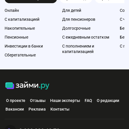
Онлайн
Для детей
Со с
С капитализацией
Для пенсионеров
С ча
Накопительные
Долгосрочные
Без 
Пенсионные
С ежедневным остатком
Без 
Инвестиции в банки
С пополнением и
С по
капитализацией
Сберегательные
О проекте
Отзывы
Наши эксперты
FAQ
О редакции
Вакансии
Реклама
Контакты