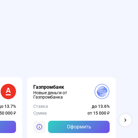
Газпромбанк
ВТБ
Новые деньги от
ВТБ 
Газпромбанка
Став
до 13.7%
Ставка
до 13.6%
Сумм
50 000 ₽
Сумма
от 15 000 ₽
Оформить