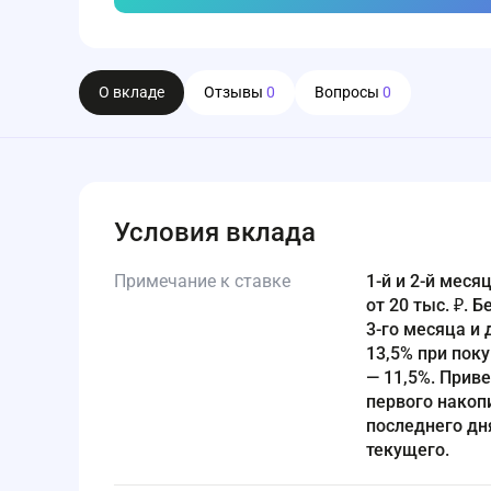
О вкладе
Отзывы
0
Вопросы
0
Условия вклада
Примечание к ставке
1-й и 2-й месяцы (Приветственный период): 16,00% при покупках
от 20 тыс. ₽. 
3-го месяца и 
13,5% при поку
— 11,5%. Прив
первого накоп
последнего дн
текущего.