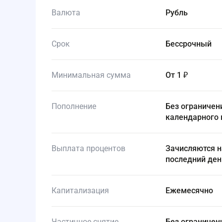
Валюта
Рубль
Срок
Бессрочный
Минимальная сумма
от 1 ₽
Пополнение
Без ограничений. Рекомендуется пополнять счет строго в конце
календарного 
Выплата процентов
Зачисляются на накопительный счет ежемесячно в самый
последний ден
Капитализация
Ежемесячно
Частичное снятие
Без ограничений. Однако снятие уменьшает минимальный