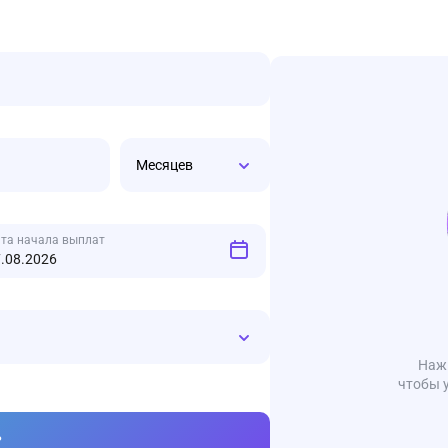
Месяцев
та начала выплат
Нажм
чтобы 
ь