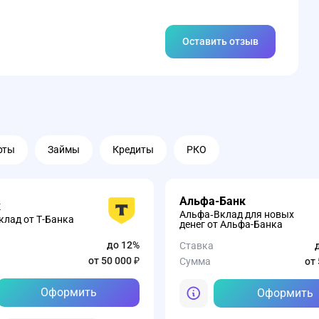
Оставить отзыв
рты
Займы
Кредиты
РКО
Альфа-Банк
к
Альфа‑Вклад для новых
лад от Т-Банка
денег от Альфа-Банка
до 12%
Ставка
от 50 000 ₽
Сумма
от 
Оформить
Оформить