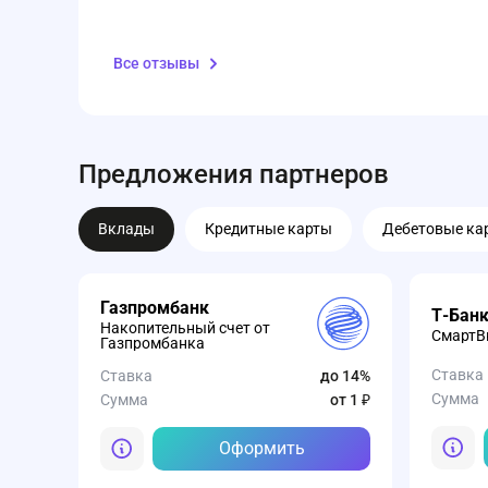
Все отзывы
Предложения партнеров
Вклады
Кредитные карты
Дебетовые ка
Газпромбанк
Т-Бан
Накопительный счет от
СмартВк
Газпромбанка
Ставка
Ставка
до 14%
Сумма
Сумма
от 1 ₽
Оформить