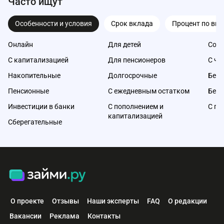
Часто ищут
Особенности и условия
Срок вклада
Процент по вкл
Онлайн
Для детей
Со с
С капитализацией
Для пенсионеров
С ча
Накопительные
Долгосрочные
Без 
Пенсионные
С ежедневным остатком
Без 
Инвестиции в банки
С пополнением и
С по
капитализацией
Сберегательные
О проекте
Отзывы
Наши эксперты
FAQ
О редакции
Вакансии
Реклама
Контакты