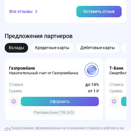
Все отзывы
Оставить отзыв
Предложения партнеров
Вклады
Кредитные карты
Дебетовые карты
З
Газпромбанк
Т-Банк
Накопительный счет от Газпромбанка
СмартВклад
Ставка
до 14%
Ставка
Сумма
от 1 ₽
Сумма
Оформить
Реклама Банк ГПБ (АО)
Предложения сформированы на основании отзывов и рейтинга на