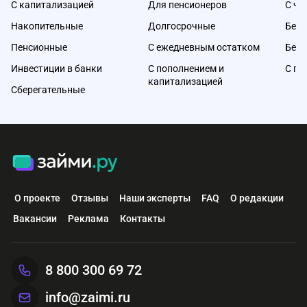
С капитализацией
Для пенсионеров
С ча
Накопительные
Долгосрочные
Без 
Пенсионные
С ежедневным остатком
Без 
Инвестиции в банки
С пополнением и
С по
капитализацией
Сберегательные
О проекте
Отзывы
Наши эксперты
FAQ
О редакции
Вакансии
Реклама
Контакты
8 800 300 69 72
info@zaimi.ru