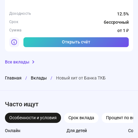
Доходность
12.5%
Срок
бессрочный
Сумма
от 1 ₽
Открыть счёт
Все вклады
Главная
/
Вклады
/
Новый хит от Банка ТКБ
Часто ищут
Особенности и условия
Срок вклада
Процент по вкл
Онлайн
Для детей
Со с