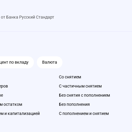
от Банка Русский Стандарт
цент по вкладу
Валюта
Со снятием
еров
С частичным снятием
ые
Без снятия с пополнением
м остатком
Без пополнения
ем и капитализацией
С пополнением и снятием