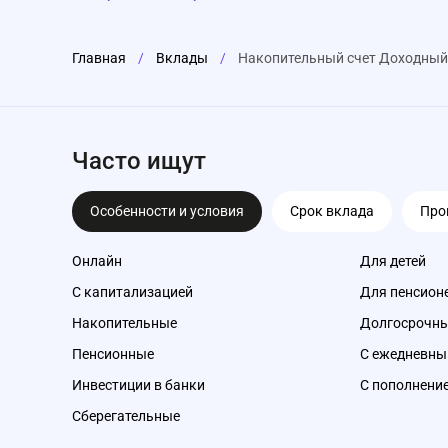
Главная
/
Вклады
/
Накопительный счет Доходный 
Часто ищут
Особенности и условия
Срок вклада
Про
Онлайн
Для детей
С капитализацией
Для пенсион
Накопительные
Долгосрочн
Пенсионные
С ежедневны
Инвестиции в банки
С пополнени
Сберегательные