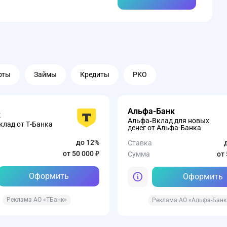
рты
Займы
Кредиты
РКО
Альфа-Банк
к
Альфа‑Вклад для новых
лад от Т-Банка
денег от Альфа-Банка
до 12%
Ставка
от 50 000 ₽
Сумма
от 
Оформить
Оформить
Реклама АО «ТБанк»
Реклама АО «Альфа-Банк