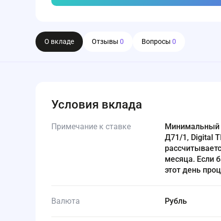
О вкладе
Отзывы
0
Вопросы
0
Условия вклада
Примечание к ставке
Минимальный оборот трат по дебетовым картам («Мир» ТП Д71,
Д71/1, Digital
рассчитываетс
месяца. Если б
этот день проц
Валюта
Рубль