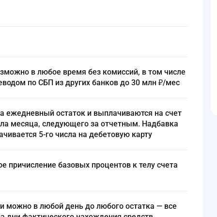
еводом по СБП из других банков до 30 млн ₽/мес
исла месяца, следующего за отчетным. Надбавка
ачивается 5-го числа на дебетовую карту
а дни фактического нахождения средств