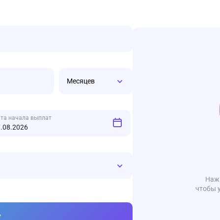
Месяцев
та начала выплат
Нажм
чтобы 
ь