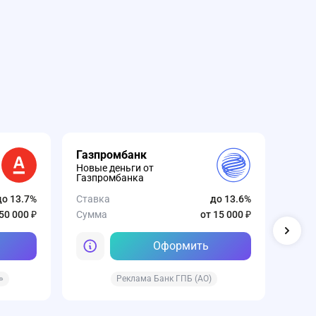
Газпромбанк
ВТБ
Новые деньги от
ВТБ 
Газпромбанка
Став
до 13.7%
Ставка
до 13.6%
Сумм
50 000 ₽
Сумма
от 15 000 ₽
Оформить
»
Реклама Банк ГПБ (АО)