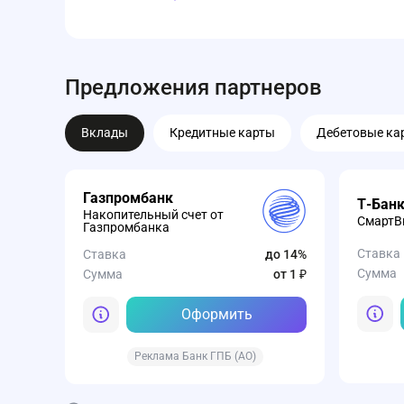
Предложения партнеров
Вклады
Кредитные карты
Дебетовые ка
Газпромбанк
Т-Бан
Накопительный счет от
СмартВк
Газпромбанка
Ставка
Ставка
до 14%
Сумма
Сумма
от 1 ₽
Оформить
Реклама Банк ГПБ (АО)