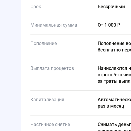
Срок
Бессрочный
Минимальная сумма
от 1 000 ₽
Пополнение
Пополнение возможно в любое время без комиссий, в том числе
бесплатно пер
Выплата процентов
Начисляются на ежедневный остаток и выплачиваются на счет
строго 5-го ч
за траты выпл
Капитализация
Автоматическое причисление базовых процентов к телу счета
раз в месяц
Частичное снятие
Снимать деньги можно в любой день до любого остатка — все
накопленные з