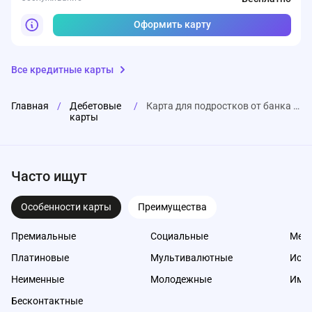
Оформить карту
Все кредитные карты
Главная
/
Дебетовые
/
Карта для подростков от банка Русский стандарт
карты
Часто ищут
Особенности карты
Преимущества
Премиальные
Социальные
Меж
Платиновые
Мультивалютные
Исл
Неименные
Молодежные
Име
Бесконтактные