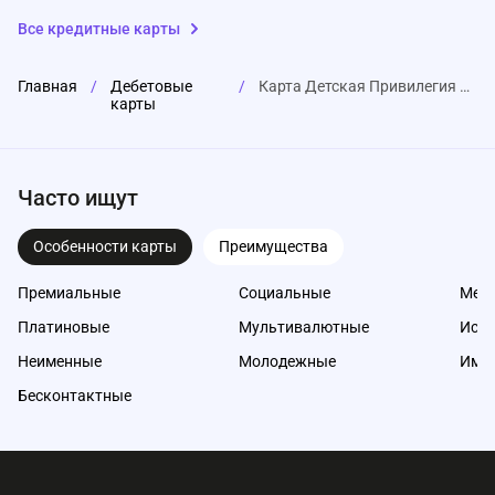
Все кредитные карты
Главная
/
Дебетовые
/
Карта Детская Привилегия от ВТБ
карты
Часто ищут
Особенности карты
Преимущества
Премиальные
Социальные
Меж
Платиновые
Мультивалютные
Исл
Неименные
Молодежные
Име
Бесконтактные