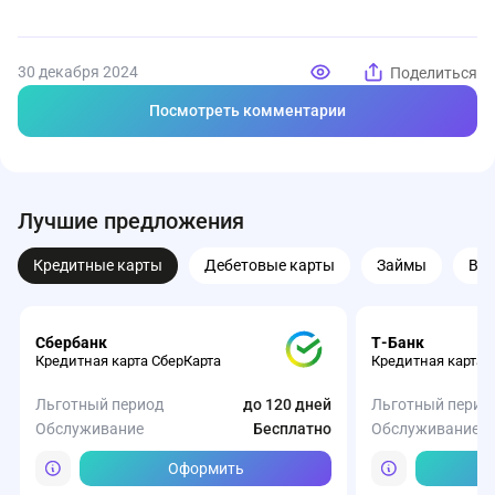
30 декабря 2024
Поделиться
Посмотреть комментарии
Лучшие предложения
Кредитные карты
Дебетовые карты
Займы
Вк
Сбербанк
Т-Банк
Кредитная карта СберКарта
Кредитная карта 
Льготный период
до 120 дней
Льготный перио
Обслуживание
Бесплатно
Обслуживание
Оформить