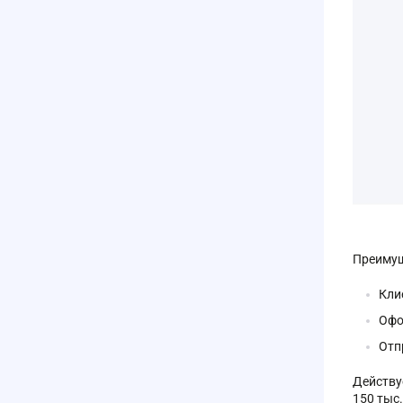
Преимущ
Кли
Офо
Отп
Действуе
150 тыс