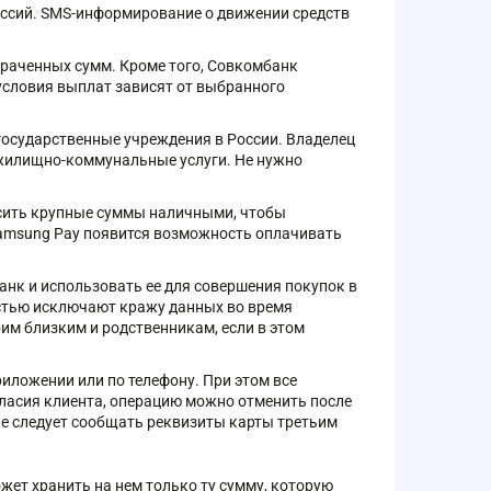
иссий. SMS-информирование о движении средств
траченных сумм. Кроме того, Совкомбанк
 условия выплат зависят от выбранного
осударственные учреждения в России. Владелец
 жилищно-коммунальные услуги. Не нужно
осить крупные суммы наличными, чтобы
 Samsung Pay появится возможность оплачивать
анк и использовать ее для совершения покупок в
стью исключают кражу данных во время
им близким и родственникам, если в этом
риложении или по телефону. При этом все
огласия клиента, операцию можно отменить после
не следует сообщать реквизиты карты третьим
жет хранить на нем только ту сумму, которую