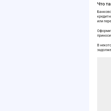
Что та
Банковс
кредитн
или пер
Оформит
приноси
В некот
задолже