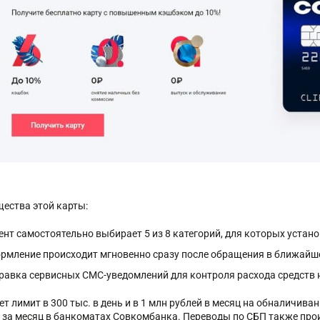
ества этой карты:
ент самостоятельно выбирает 5 из 8 категорий, для которых уста
рмление происходит мгновенно сразу после обращения в ближайш
равка сервисных СМС-уведомлений для контроля расхода средств н
т лимит в 300 тыс. в день и в 1 млн рублей в месяц на обналичива
. за месяц в банкоматах Совкомбанка. Переводы по СБП также пр