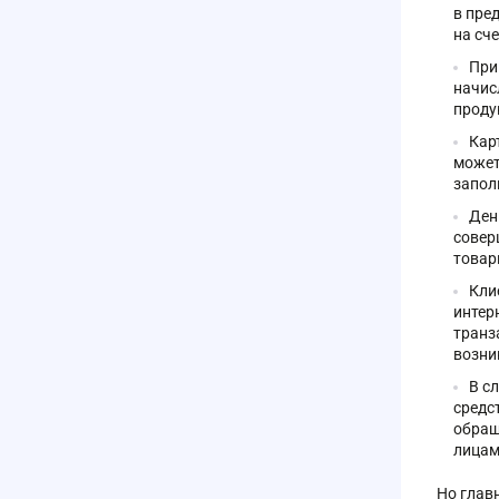
в пре
на сч
При
начис
проду
Кар
может
запол
Ден
совер
товар
Кли
интер
транз
возни
В с
средс
обращ
лицам
Но глав