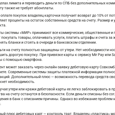
делах лимита и переводить деньги по СПБ без дополнительных ком
ету также не требует абонплаты.
 оплате покупок владелец карточки получает возврат до 10% от по
ляет проценты на остаток собственных средств на счету. Размер и
кта.
ты системы «МИР» принимают все коммерческие, общественные и г
 покупать товары, оплачивать услуги, платить штрафы и счета за
нять бланки и стоять в очереди в банковском отделении.
ьги на счету полностью защищены от утери. Нет необходимости н
шить дорогую покупку. При привязке карты к сервису Mir Pay или
ы с помощью смартфона.
ент может заказать через онлайн-заявку дебетовую карту Совкомб
нете. Современные системы защиты платежной информации полно
акций. Дополнительный плюс — возможность перевода средств сво
кнет необходимость.
лучае утери или кражи дебетовой карты ее легко заблокировать в п
тва на счету останутся в безопасности. Если деньги списаны без с
ения в банк с описанием причины. Однако во избежание проблем 
.
ный плюс дебетовых карт — контроль трат. Владелец «пластика» мо