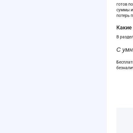
готов п
суммы и
потерь 
Какие
В разде
С ум
Бесплат
безнали