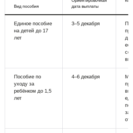
Ориентировочная
Ком
Вид пособия
дата выплаты
Единое пособие
3–5 декабря
Пе
на детей до 17
пр
лет
дос
есл
сов
вы
Пособие по
4–6 декабря
Мо
уходу за
пр
ребёнком до 1,5
вме
лет
ед
по
за
от 