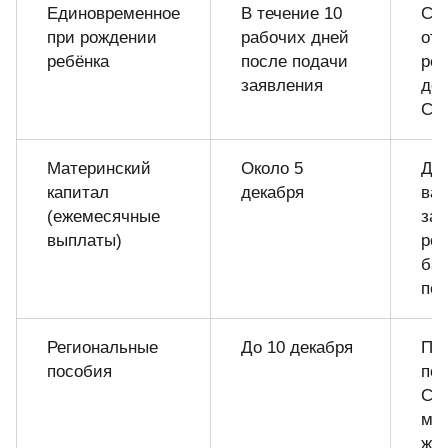
Единовременное
В течение 10
Сро
при рождении
рабочих дней
от 
ребёнка
после подачи
рег
заявления
док
СФ
Материнский
Около 5
Да
капитал
декабря
вар
(ежемесячные
зав
выплаты)
рег
бан
пол
Региональные
До 10 декабря
Пр
пособия
по 
СФ
ме
жи