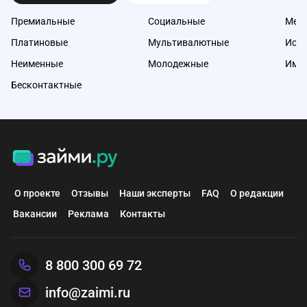
Премиальные
Социальные
Меж
Платиновые
Мультивалютные
Исл
Неименные
Молодежные
Име
Бесконтактные
О проекте
Отзывы
Наши эксперты
FAQ
О редакции
Вакансии
Реклама
Контакты
8 800 300 69 72
info@zaimi.ru