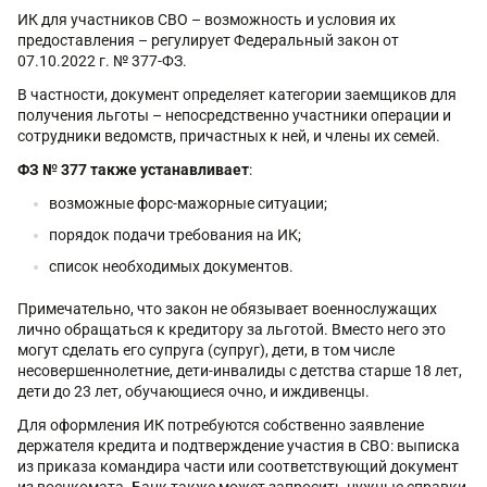
ИК для участников СВО – возможность и условия их
предоставления – регулирует Федеральный закон от
07.10.2022 г. № 377-ФЗ.
В частности, документ определяет категории заемщиков для
получения льготы – непосредственно участники операции и
сотрудники ведомств, причастных к ней, и члены их семей.
ФЗ
№
377 также устанавливает
:
возможные форс-мажорные ситуации;
порядок подачи требования на ИК;
список необходимых документов.
Примечательно, что закон не обязывает военнослужащих
лично обращаться к кредитору за льготой. Вместо него это
могут сделать его супруга (супруг), дети, в том числе
несовершеннолетние, дети-инвалиды с детства старше 18 лет,
дети до 23 лет, обучающиеся очно, и иждивенцы.
Для оформления ИК потребуются собственно заявление
держателя кредита и подтверждение участия в СВО: выписка
из приказа командира части или соответствующий документ
из военкомата. Банк также может запросить нужные справки