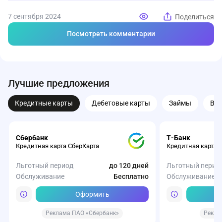
7 сентября 2024
Поделиться
Посмотреть комментарии
Лучшие предложения
Кредитные карты
Дебетовые карты
Займы
Вк
Сбербанк
Т-Банк
Кредитная карта СберКарта
Кредитная карта 
Льготный период
до 120 дней
Льготный перио
Обслуживание
Бесплатно
Обслуживание
Оформить
Реклама ПАО «Сбербанк»
Рекла