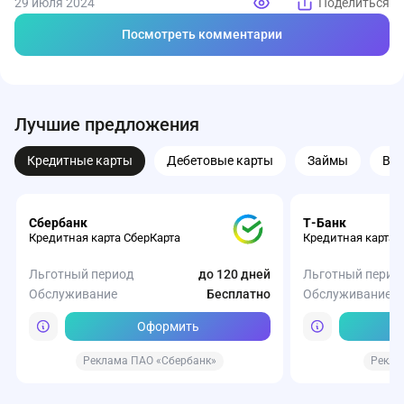
29 июля 2024
Поделиться
Посмотреть комментарии
Лучшие предложения
Кредитные карты
Дебетовые карты
Займы
Вк
Сбербанк
Т-Банк
Кредитная карта СберКарта
Кредитная карта 
Льготный период
до 120 дней
Льготный перио
Обслуживание
Бесплатно
Обслуживание
Оформить
Реклама ПАО «Сбербанк»
Рекла