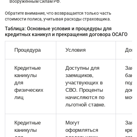
Вооруженным Силам РФ.
Обратите внимание, что возвращается только часть
стоимости полиса, учитывая расходы страховщика.
Таблица: Основные условия и процедуры для
кредитных каникул и прекращения договора ОСАГО
Процедура
Условия
Доку
Кредитные
Доступны для
Заяв
каникулы
заемщиков,
банк
для
участвующих в
под
физических
СВО. Проценты
доку
лиц
начисляются по
моб
льготной ставке.
Кредитные
Могут
Заяв
каникулы
оформляться
кред