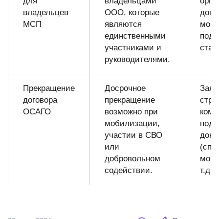
для
владельцами
орга
владельцев
ООО, которые
доку
МСП
являются
моби
единственными
подт
участниками и
стат
руководителями.
Прекращение
Досрочное
Заяв
договора
прекращение
стра
ОСАГО
возможно при
комп
мобилизации,
под
участии в СВО
доку
или
(спр
добровольном
моби
содействии.
т.д.).