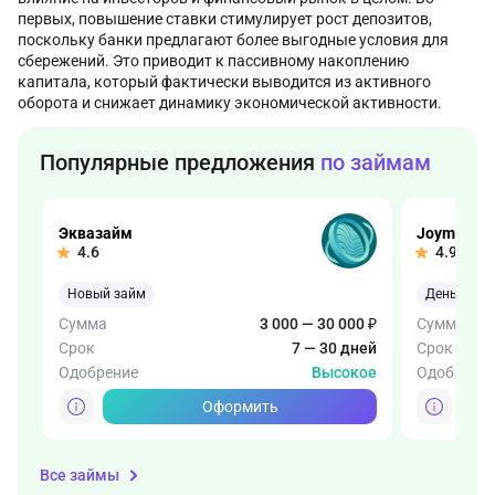
первых, повышение ставки стимулирует рост депозитов,
поскольку банки предлагают более выгодные условия для
сбережений. Это приводит к пассивному накоплению
капитала, который фактически выводится из активного
оборота и снижает динамику экономической активности.
Популярные предложения
по займам
Эквазайм
Joymoney
4.6
4.9
Новый займ
Деньги чер
Сумма
3 000 — 30 000 ₽
Сумма
Срок
7 — 30 дней
Срок
Одобрение
Высокое
Одобрени
Оформить
Все займы