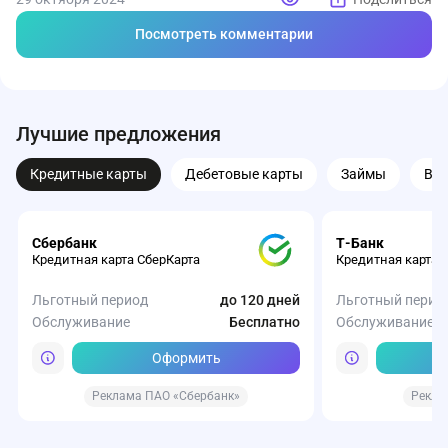
Посмотреть комментарии
Лучшие предложения
Кредитные карты
Дебетовые карты
Займы
Вк
Сбербанк
Т-Банк
Кредитная карта СберКарта
Кредитная карта 
Льготный период
до 120 дней
Льготный перио
Обслуживание
Бесплатно
Обслуживание
Оформить
Реклама ПАО «Сбербанк»
Рекла