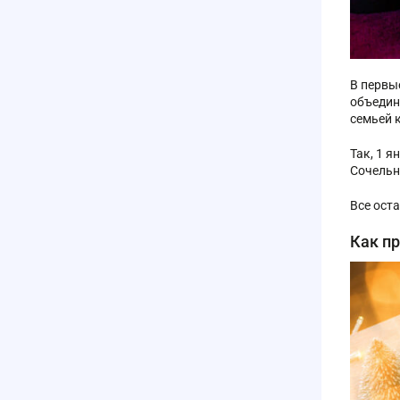
В первы
объедин
семьей 
Так, 1 
Сочельн
Все ост
Как п