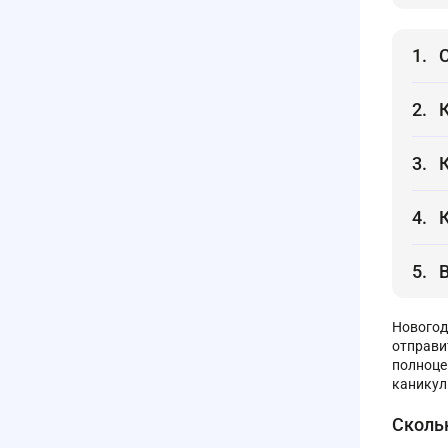
Новогод
отправи
полноце
каникул
Сколь