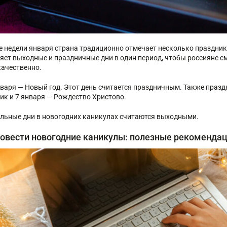
е недели января страна традиционно отмечает несколько праздни
яет выходные и праздничные дни в один период, чтобы россияне смо
качественно.
января — Новый год. Этот день считается праздничным. Также праз
ик и 7 января — Рождество Христово.
альные дни в новогодних каникулах считаются выходными.
ровести новогодние каникулы: полезные рекоменда