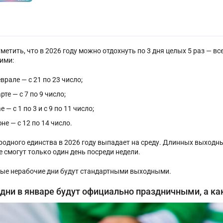
метить, что в 2026 году можно отдохнуть по 3 дня целых 5 раз — вс
ими:
врале — с 21 по 23 число;
рте — с 7 по 9 число;
е — с 1 по 3 и с 9 по 11 число;
не — с 12 по 14 число.
родного единства в 2026 году выпадает на среду. Длинных выходных
е смогут только один день посреди недели.
ые нерабочие дни будут стандартными выходными.
 дни в январе будут официально праздничными, а к