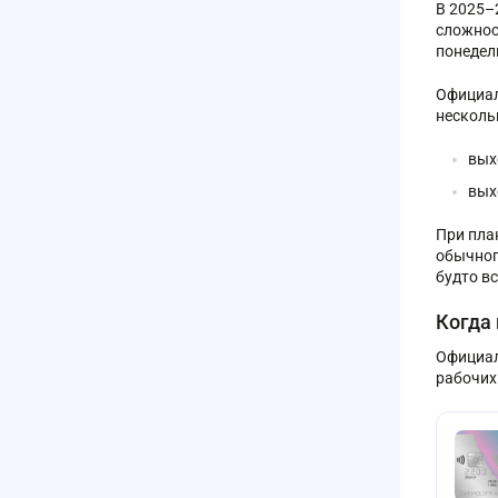
В 2025–
сложнос
понедел
Официал
несколь
вых
вых
При пла
обычног
будто вс
Когда 
Официал
рабочих