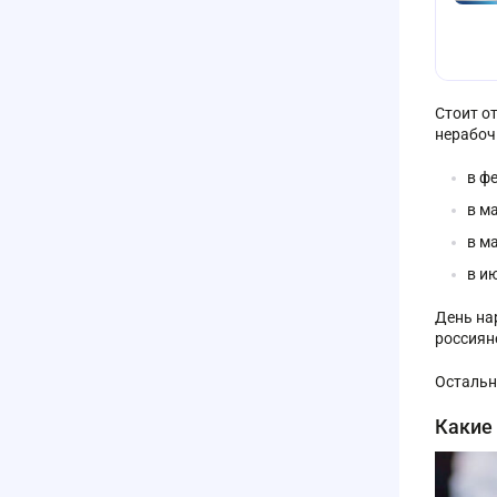
Стоит от
нерабоч
в фе
в ма
в ма
в ию
День на
россиян
Остальн
Какие