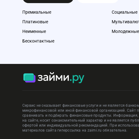
Премиальные
Социальные
Платиновые
Мультивалю
Неименные
Молодежные
Бесконтактные
Сервис не оказывает финансовые услуги и не является банком
микрофинансовой или иной финансовой организацией. Сайт 
сравнивать и подбирать финансовые продукты. Информация
на сайте, носит ознакомительный характер и не является пуб
офертой или индивидуальной рекомендацией. При использов
материалов сайта гиперссылка на zaimi.ru обязательна.