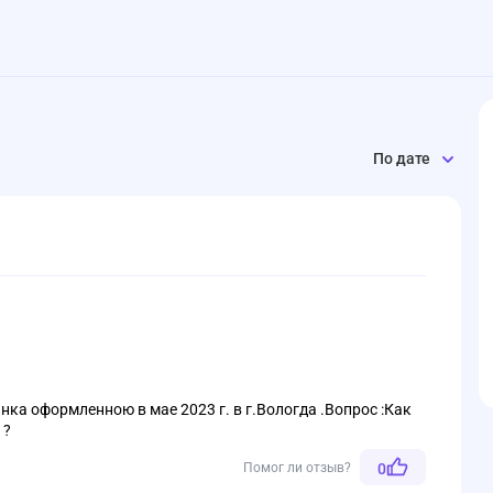
По дате
нка оформленною в мае 2023 г. в г.Вологда .Вопрос :Как
 ?
Помог ли отзыв?
0