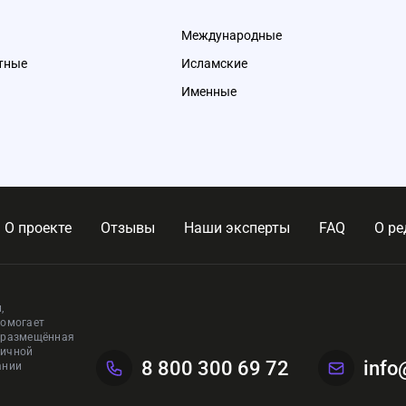
Международные
тные
Исламские
Именные
О проекте
Отзывы
Наши эксперты
FAQ
О ре
,
помогает
, размещённая
личной
8 800 300 69 72
info
ании