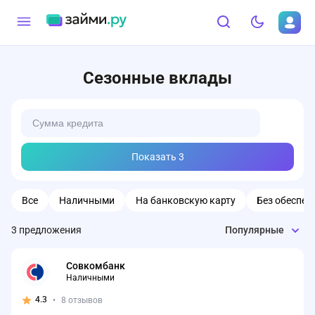
Сезонные вклады
Показать
3
Все
Наличными
На банковскую карту
Без обеспеч
3
предложения
Популярные
Совкомбанк
Наличными
4.3
•
8 отзывов