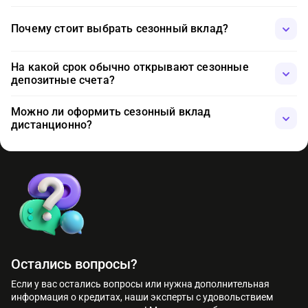
Почему стоит выбрать сезонный вклад?
Банки предлагают повышенные ставки, короткие сроки и
На какой срок обычно открывают сезонные
уникальные бонусы, которые редко встречаются в обычные
депозитные счета?
периоды.
Чаще всего от 3 до 6 месяцев для быстрого дохода или на год
Можно ли оформить сезонный вклад
для стабильного прироста капитала.
дистанционно?
Да, большинство банков позволяют полностью оформить
депозит онлайн через сайт или мобильное приложение.
Остались вопросы?
Если у вас остались вопросы или нужна дополнительная
информация о кредитах, наши эксперты с удовольствием