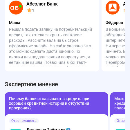
Абсолют Банк
Аз
1
Маша
Фёдоров
Решила подать заявку на потребительский
В конце мар
кредит, так хотела закрыть кое какие
абсурдной с
расходы. Рассчитывала на быстрое
интернет-ба
оформление онлайн. На сайте указано, что
Ни перевести
это можно сделать дистанционно, но
ни-че-го. Ма
кнопки для подачи заявки попросту нет, я
можно посмо
ее так и не нашла. Позвонила в контакт-
Перепробова
центр, где меня отправили в офис, сказав,
устройства,
что онлайн оформить нельзя. Перезвонила
Всё зря. По
снова, но ответил уже другой оператор и
честно сказа
Экспертное мнение
вроде бы что-то записал, пообещал
«работают на
перезвонить, но с тех пор тишина. В итоге
неубедитель
поехала в офис. Сотрудники явно не в
мобильное п
Почему банки отказывают в кредите при
Можно л
курсе, что такой продукт вообще
совсем не ну
хорошей кредитной истории и отсутствии
кредиту
существует. Позвали кого-то и тут
своими день
просрочек?
положе
выясняется, что без кода с сайта (где нет
так бездумн
формы!) заявку не примут. Плюс удивило,
она переста
Ответ эксперта
Ответ э
что банк не может определить мой доход по
функции? За 
отчислениям в ПФР. Впечатление, что в
такого не вы
Редакция Займи.ру