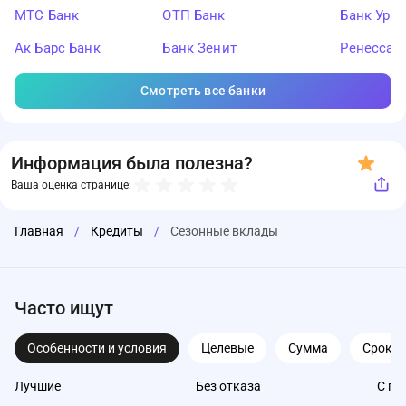
МТС Банк
ОТП Банк
Банк Ура
Ак Барс Банк
Банк Зенит
Ренессан
Смотреть все банки
Информация была полезна?
Ваша оценка странице:
Главная
/
Кредиты
/
Сезонные вклады
Часто ищут
Особенности и условия
Целевые
Сумма
Срок
Лучшие
Без отказа
С пл