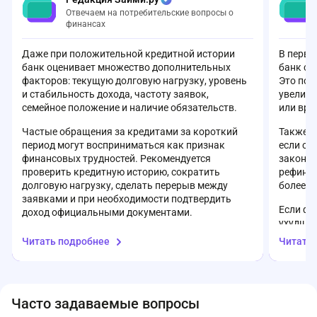
банке творится полнейший бардак. Как
делается на
Отвечаем на потребительские вопросы о
вообще можно оформлять кредит в таком
Очень разоч
финансах
«сервисе»?
Даже при положительной кредитной истории
В перву
банк оценивает множество дополнительных
банк с 
факторов: текущую долговую нагрузку, уровень
Это поз
и стабильность дохода, частоту заявок,
увеличи
семейное положение и наличие обязательств.
или вре
Частые обращения за кредитами за короткий
Также с
период могут восприниматься как признак
если он
финансовых трудностей. Рекомендуется
законом
проверить кредитную историю, сократить
рефинан
долговую нагрузку, сделать перерыв между
более в
заявками и при необходимости подтвердить
Если фи
доход официальными документами.
ухудшил
получит
Читать подробнее
Читать
финансо
доступн
задолже
Часто задаваемые вопросы