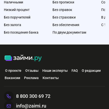
Наличными
Без прописки
Со с
Низкий процент
Без справок
Под 
Без поручителей
Без страховки
В де
Без залога
Без обеспечения
С 18
Без посещения банка
По двум документам
О проекте
Отзывы
Наши эксперты
FAQ
О редакции
Вакансии
Реклама
Контакты
8 800 300 69 72
info@zaimi.ru