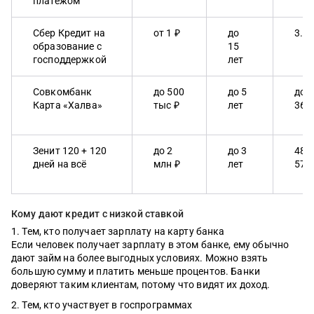
платежом
Сбер Кредит на
от 1 ₽
до
3.0
образование с
15
господдержкой
лет
Совкомбанк
до 500
до 5
до
Карта «Халва»
тыс ₽
лет
36.
Зенит 120 + 120
до 2
до 3
48.
дней на всё
млн ₽
лет
57.
Кому дают кредит с низкой ставкой
Тем, кто получает зарплату на карту банка
Если человек получает зарплату в этом банке, ему обычно
дают займ на более выгодных условиях. Можно взять
большую сумму и платить меньше процентов. Банки
доверяют таким клиентам, потому что видят их доход.
Тем, кто участвует в госпрограммах