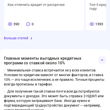
Как отличить кредит от рассрочки
Топ-5 креди
году
390
0
1393
Больше статей
Главные моменты выгодных кредитных
программ со ставкой около 10%
Минимальная ставка встречается не у всех клиентов.
Условия по кредитам зависят от многих факторов, и ставка
01.08.2026
07.05.2026
03.04.2026
12.01.2026
01.03.2026
07.04.2026
МФО
Банки
Деньги
Ипотека
Кредитные карты
Вклады
МФО
Банки
Деньги
Ипотека
Кредитные ка
Вклады
10% — это чаще исключение, а не правило. Точные проценты
всегда прописаны в тарифах.
Семейная ипотека, облигации,
Что такое электронный кошелёк WB и
Материнский капитал в 2026 году: сумма,
Ипотека без стресса: полный список
Топ-5 кредитных карт с длинным льготным
С какой суммы нужно платить налог на
Что изменитс
Рейтинг моб
Сервис Сбер 
Самозанятый
ТОП-5 кред
Топ-5 вклад
автокредиты, рынок труда – главное за
зачем у него лимиты
условия и как потратить без ошибок
документов, чтобы банк сказал «да»
периодом в 2026 году
вклад в 2026 году
Новые прави
2026 году
личный каб
на квартиру
льготным п
2026 году
Для получения такой ставки почти всегда потребуются
неделю
1516
536
0
0
1125
460
документы о доходах. Это может быть справка 2-НДФЛ или
40
518
1288
445
0
0
0
0
36
485
1631
845
форма, которую запрашивает банк. Иногда нужен и
подтверждающий трудоустройство документ — например,
копия трудовой книжки.