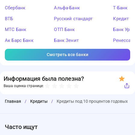
Сбербанк
Альфа-Банк
Т-Банк
ВТБ
Русский стандарт
Кредит Ев
МТС Банк
ОТП Банк
Банк Ура
Ак Барс Банк
Банк Зенит
Ренессан
Смотреть все банки
Информация была полезна?
Ваша оценка странице:
Главная
/
Кредиты
/
Кредиты под 10 процентов годовых
Часто ищут