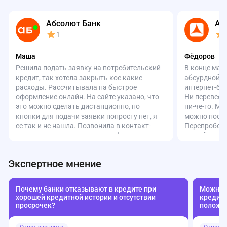
Абсолют Банк
Аз
1
Маша
Фёдоров
Решила подать заявку на потребительский
В конце мар
кредит, так хотела закрыть кое какие
абсурдной с
расходы. Рассчитывала на быстрое
интернет-ба
оформление онлайн. На сайте указано, что
Ни перевести
это можно сделать дистанционно, но
ни-че-го. Ма
кнопки для подачи заявки попросту нет, я
можно посмо
ее так и не нашла. Позвонила в контакт-
Перепробова
центр, где меня отправили в офис, сказав,
устройства,
что онлайн оформить нельзя. Перезвонила
Всё зря. По
снова, но ответил уже другой оператор и
честно сказа
Экспертное мнение
вроде бы что-то записал, пообещал
«работают на
перезвонить, но с тех пор тишина. В итоге
неубедитель
поехала в офис. Сотрудники явно не в
мобильное п
Почему банки отказывают в кредите при
Можно л
курсе, что такой продукт вообще
совсем не ну
хорошей кредитной истории и отсутствии
кредиту
существует. Позвали кого-то и тут
своими день
просрочек?
положе
выясняется, что без кода с сайта (где нет
так бездумн
формы!) заявку не примут. Плюс удивило,
она переста