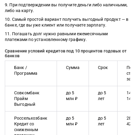
При подтверждении вы получите деньги либо наличными,
либо на карту.
Самый простой вариант получить выгодный продукт — в
банке, где вы уже клиент или получаете зарплату.
Погашать долг нужно равными ежемесячными
платежами по установленному графику.
Сравнение условий кредитов под 10 процентов годовых от
банков
Банк /
Сумма
Срок
Пол
Программа
сто
зай
Совкомбанк
до 5
до 5
14.
Прайм
млн ₽
лет
14.
Выгодный
Россельхозбанк
до 5
до 5
28.
Кредит со
млн ₽
лет
42.
сниженным