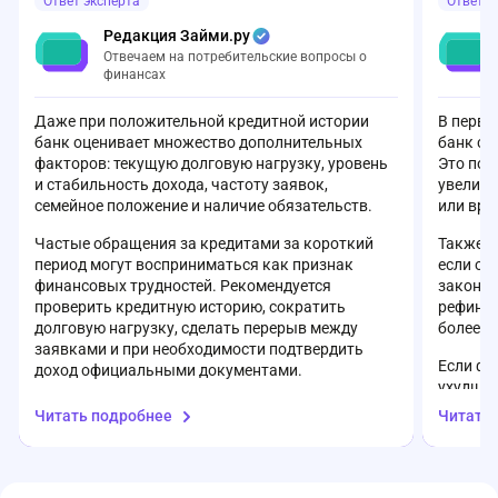
Ответ эксперта
Ответ э
что банк не может определить мой доход по
функции? За 
отчислениям в ПФР. Впечатление, что в
такого не вы
Редакция Займи.ру
банке творится полнейший бардак. Как
делается на
Отвечаем на потребительские вопросы о
вообще можно оформлять кредит в таком
Очень разоч
финансах
«сервисе»?
Даже при положительной кредитной истории
В перву
банк оценивает множество дополнительных
банк с 
факторов: текущую долговую нагрузку, уровень
Это поз
и стабильность дохода, частоту заявок,
увеличи
семейное положение и наличие обязательств.
или вре
Частые обращения за кредитами за короткий
Также с
период могут восприниматься как признак
если он
финансовых трудностей. Рекомендуется
законом
проверить кредитную историю, сократить
рефинан
долговую нагрузку, сделать перерыв между
более в
заявками и при необходимости подтвердить
Если фи
доход официальными документами.
ухудшил
получит
Читать подробнее
Читать
финансо
доступн
задолже