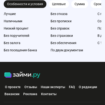
Особенности и условия
Целевые
Сумма
Срок
Лучшие
Без отказа
С пл
Наличными
Без прописки
Со с
Низкий процент
Без справок
Под 
Без поручителей
Без страховки
В де
Без залога
Без обеспечения
С 18
Без посещения банка
По двум документам
О проекте
Отзывы
Наши эксперты
FAQ
О редакции
Вакансии
Реклама
Контакты