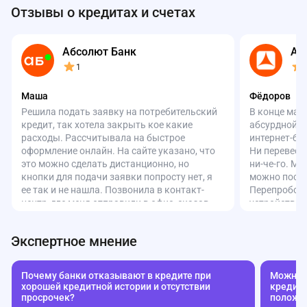
Отзывы о кредитах и счетах
Абсолют Банк
Аз
1
Маша
Фёдоров
Решила подать заявку на потребительский
В конце мар
кредит, так хотела закрыть кое какие
абсурдной с
расходы. Рассчитывала на быстрое
интернет-ба
оформление онлайн. На сайте указано, что
Ни перевести
это можно сделать дистанционно, но
ни-че-го. Ма
кнопки для подачи заявки попросту нет, я
можно посмо
ее так и не нашла. Позвонила в контакт-
Перепробова
центр, где меня отправили в офис, сказав,
устройства,
что онлайн оформить нельзя. Перезвонила
Всё зря. По
снова, но ответил уже другой оператор и
честно сказа
Экспертное мнение
вроде бы что-то записал, пообещал
«работают на
перезвонить, но с тех пор тишина. В итоге
неубедитель
поехала в офис. Сотрудники явно не в
мобильное п
Почему банки отказывают в кредите при
Можно л
курсе, что такой продукт вообще
совсем не ну
хорошей кредитной истории и отсутствии
кредиту
существует. Позвали кого-то и тут
своими день
просрочек?
положе
выясняется, что без кода с сайта (где нет
так бездумн