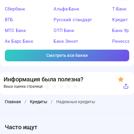
Сбербанк
Альфа-Банк
Т-Банк
ВТБ
Русский стандарт
Кредит Ев
МТС Банк
ОТП Банк
Банк Ура
Ак Барс Банк
Банк Зенит
Ренессан
Смотреть все банки
Информация была полезна?
Ваша оценка странице:
Главная
/
Кредиты
/
Надежные кредиты
Часто ищут