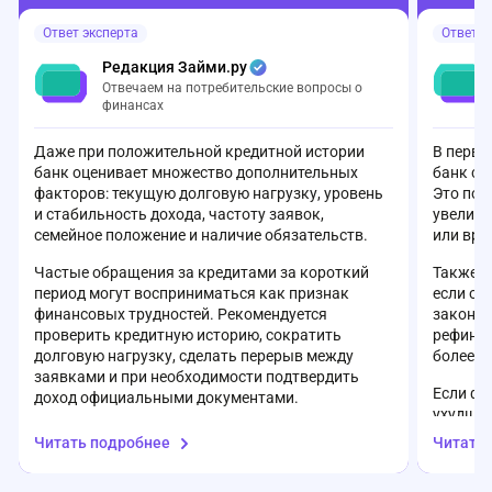
формы!) заявку не примут. Плюс удивило,
она переста
Ответ эксперта
Ответ э
что банк не может определить мой доход по
функции? За 
отчислениям в ПФР. Впечатление, что в
такого не вы
Редакция Займи.ру
банке творится полнейший бардак. Как
делается на
Отвечаем на потребительские вопросы о
вообще можно оформлять кредит в таком
Очень разоч
финансах
«сервисе»?
Даже при положительной кредитной истории
В перву
банк оценивает множество дополнительных
банк с 
факторов: текущую долговую нагрузку, уровень
Это поз
и стабильность дохода, частоту заявок,
увеличи
семейное положение и наличие обязательств.
или вре
Частые обращения за кредитами за короткий
Также с
период могут восприниматься как признак
если он
финансовых трудностей. Рекомендуется
законом
проверить кредитную историю, сократить
рефинан
долговую нагрузку, сделать перерыв между
более в
заявками и при необходимости подтвердить
Если фи
доход официальными документами.
ухудшил
получит
Читать подробнее
Читать
финансо
доступн