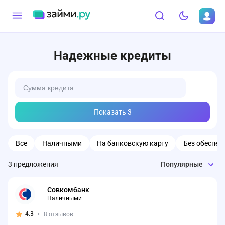
Надежные кредиты
Показать
3
Все
Наличными
На банковскую карту
Без обеспеч
3
предложения
Популярные
Совкомбанк
Наличными
4.3
•
8 отзывов