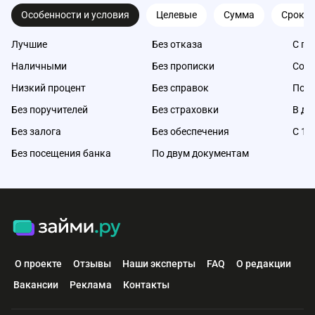
Особенности и условия
Целевые
Сумма
Срок
Лучшие
Без отказа
С пл
Наличными
Без прописки
Со с
Низкий процент
Без справок
Под 
Без поручителей
Без страховки
В де
Без залога
Без обеспечения
С 18
Без посещения банка
По двум документам
О проекте
Отзывы
Наши эксперты
FAQ
О редакции
Вакансии
Реклама
Контакты